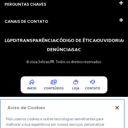
PERGUNTAS CHAVES​
CANAIS DE CONTATO
LGPD
TRANSPARÊNCIA
CÓDIGO DE ÉTICA
OUVIDORIA
DENÚNCIA
SAC
© 2024 Sebrae/PR. Todos os direitos reservados.
INICIO
CONTEÚDOS
LOJA
CONTATO
Aviso de Cookies
Nós usamos cookies e outras tecnologias semelhantes para
melhorar a sua experiência em nossos serviços, personalizar