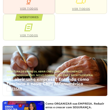
VER TODOS
VER TODOS
WEBSTORIES
VER TODOS
ABERTURA DE EMPRESA
,
ABRIR CNPJ
,
CNPJ ALFANUMÉRICO
,
EMPREENDEDORISMO
,
NOVO FORMATO DE CNPJ
,
RECEITA FEDERAL
Vai abrir uma empresa? Entenda como
funciona o novo CNPJ Alfanumérico
ACESSAR
Como ORGANIZAR sua EMPRESA. Reduzir
erros e crescer com SEGURANÇA.