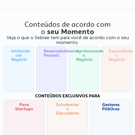
Conteúdos de acordo com
o
seu Momento
Veja o que o Sebrae tem para você de acordo com o seu
momento:
Iniciando
Desenvolvimento
Aprimorando
Expandindo
um
Pessoal
o
o
Negócio
Negócio
Negócio
CONTEÚDOS EXCLUSIVOS PARA
Para
Estudantes
Gestores
Startups
e
Públicos
Educadores