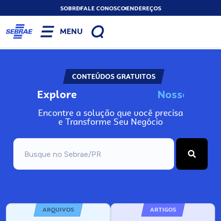
SOBRE
FALE CONOSCO
ENDEREÇOS
MENU
CONTEÚDOS GRATUITOS
Explore
N
o
s
s
o
s
I
n
f
o
Encontre a solução que você precisa
e Transforme Seu Negócio
ARQUIVOS
ARTIGOS