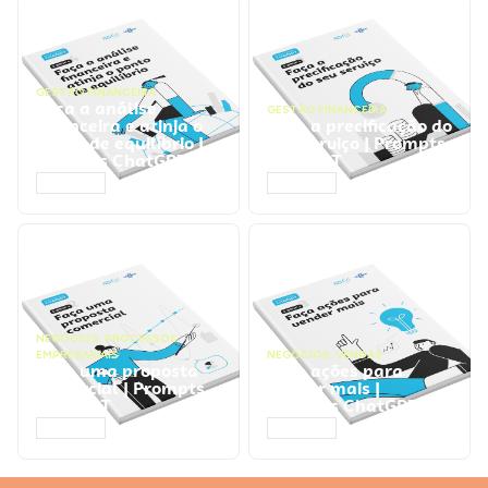
GESTÃO FINANCEIRA
Faça a análise
GESTÃO FINANCEIRA
financeira e atinja o
Faça a precificação do
ponto de equilíbrio |
seu serviço | Prompts
Prompts ChatGPT
ChatGPT
ACESSAR
ACESSAR
NEGÓCIOS
,
PROCESSOS
EMPRESARIAIS
NEGÓCIOS
,
VENDAS
Faça uma proposta
Faça ações para
comercial | Prompts
vender mais |
ChatGPT
Prompts ChatGPT
ACESSAR
ACESSAR