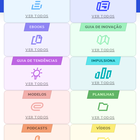
VER TODOS
VER TODOS
EBOOKS
GUIA DE INOVAÇÃO
VER TODOS
VER TODOS
GUIA DE TENDÊNCIAS
IMPULSIONA
VER TODOS
VER TODOS
MODELOS
PLANILHAS
VER TODOS
VER TODOS
PODCASTS
VÍDEOS