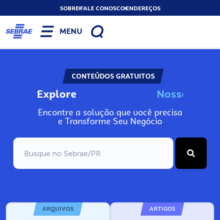
SOBRE
FALE CONOSCO
ENDEREÇOS
MENU
CONTEÚDOS GRATUITOS
Explore
o
s
I
n
N
s
o
s
s
o
s
N
Encontre a solução que você precisa
e Transforme Seu Negócio
ARQUIVOS
ARTIGOS