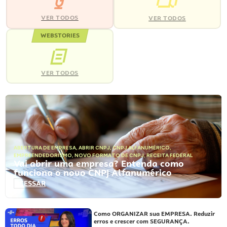
VER TODOS
VER TODOS
WEBSTORIES
VER TODOS
ABERTURA DE EMPRESA
,
ABRIR CNPJ
,
CNPJ ALFANUMÉRICO
,
EMPREENDEDORISMO
,
NOVO FORMATO DE CNPJ
,
RECEITA FEDERAL
Vai abrir uma empresa? Entenda como
funciona o novo CNPJ Alfanumérico
ACESSAR
Como ORGANIZAR sua EMPRESA. Reduzir
erros e crescer com SEGURANÇA.