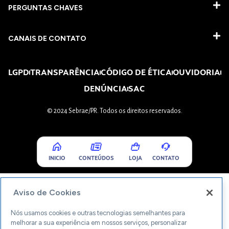
PERGUNTAS CHAVES​
CANAIS DE CONTATO
LGPD
TRANSPARÊNCIA
CÓDIGO DE ÉTICA
OUVIDORIA
DENÚNCIA
SAC
© 2024 Sebrae/PR. Todos os direitos reservados.
INICIO
CONTEÚDOS
LOJA
CONTATO
Aviso de Cookies
Nós usamos cookies e outras tecnologias semelhantes para
melhorar a sua experiência em nossos serviços, personalizar