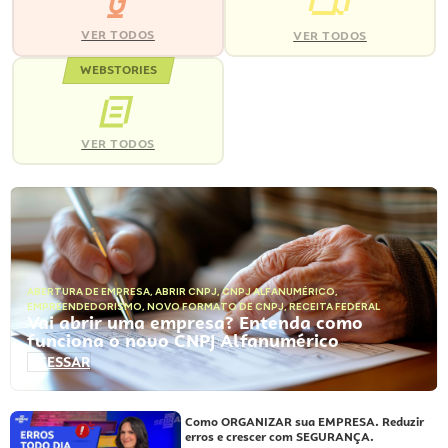
VER TODOS
VER TODOS
WEBSTORIES
VER TODOS
ABERTURA DE EMPRESA
,
ABRIR CNPJ
,
CNPJ ALFANUMÉRICO
,
EMPREENDEDORISMO
,
NOVO FORMATO DE CNPJ
,
RECEITA FEDERAL
Vai abrir uma empresa? Entenda como
funciona o novo CNPJ Alfanumérico
ACESSAR
Como ORGANIZAR sua EMPRESA. Reduzir
erros e crescer com SEGURANÇA.