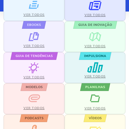
VER TODOS
VER TODOS
EBOOKS
GUIA DE INOVAÇÃO
VER TODOS
VER TODOS
GUIA DE TENDÊNCIAS
IMPULSIONA
VER TODOS
VER TODOS
MODELOS
PLANILHAS
VER TODOS
VER TODOS
PODCASTS
VÍDEOS