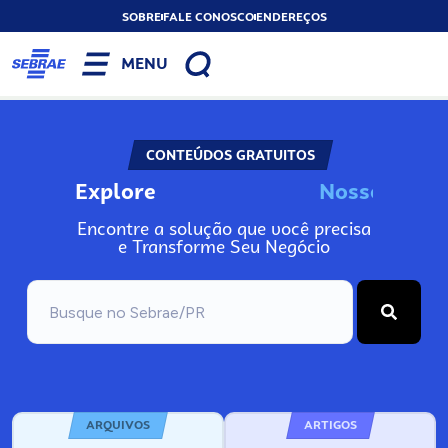
SOBRE
FALE CONOSCO
ENDEREÇOS
MENU
CONTEÚDOS GRATUITOS
Explore
N
o
s
s
o
s
A
Encontre a solução que você precisa
e Transforme Seu Negócio
ARQUIVOS
ARTIGOS