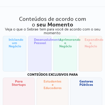
Conteúdos de acordo com
o
seu Momento
Veja o que o Sebrae tem para você de acordo com o seu
momento:
Iniciando
Desenvolvimento
Aprimorando
Expandindo
um
Pessoal
o
o
Negócio
Negócio
Negócio
CONTEÚDOS EXCLUSIVOS PARA
Para
Estudantes
Gestores
Startups
e
Públicos
Educadores