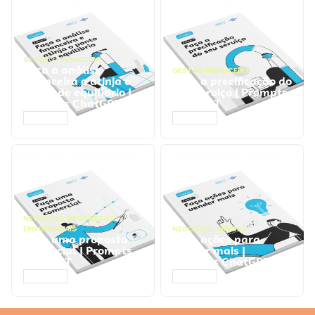
GESTÃO FINANCEIRA
Faça a análise
GESTÃO FINANCEIRA
financeira e atinja o
Faça a precificação do
ponto de equilíbrio |
seu serviço | Prompts
Prompts ChatGPT
ChatGPT
ACESSAR
ACESSAR
NEGÓCIOS
,
PROCESSOS
EMPRESARIAIS
NEGÓCIOS
,
VENDAS
Faça uma proposta
Faça ações para
comercial | Prompts
vender mais |
ChatGPT
Prompts ChatGPT
ACESSAR
ACESSAR