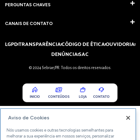
PERGUNTAS CHAVES​
CANAIS DE CONTATO
LGPD
TRANSPARÊNCIA
CÓDIGO DE ÉTICA
OUVIDORIA
DENÚNCIA
SAC
© 2024 Sebrae/PR. Todos os direitos reservados.
INICIO
CONTEÚDOS
LOJA
CONTATO
Aviso de Cookies
Nós usamos cookies e outras tecnologias semelhantes para
melhorar a sua experiência em nossos serviços, personalizar