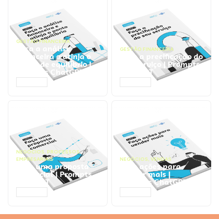
GESTÃO FINANCEIRA
Faça a análise
GESTÃO FINANCEIRA
financeira e atinja o
Faça a precificação do
ponto de equilíbrio |
seu serviço | Prompts
Prompts ChatGPT
ChatGPT
ACESSAR
ACESSAR
NEGÓCIOS
,
PROCESSOS
EMPRESARIAIS
NEGÓCIOS
,
VENDAS
Faça uma proposta
Faça ações para
comercial | Prompts
vender mais |
ChatGPT
Prompts ChatGPT
ACESSAR
ACESSAR