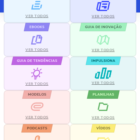
VER TODOS
VER TODOS
EBOOKS
GUIA DE INOVAÇÃO
VER TODOS
VER TODOS
GUIA DE TENDÊNCIAS
IMPULSIONA
VER TODOS
VER TODOS
MODELOS
PLANILHAS
VER TODOS
VER TODOS
PODCASTS
VÍDEOS