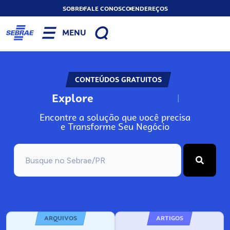
SOBRE
FALE CONOSCO
ENDEREÇOS
MENU
CONTEÚDOS GRATUITOS
Explore
N
o
s
s
o
s
A
Encontre a solução que você precisa
e Transforme Seu Negócio
ARQUIVOS
ARTIGOS