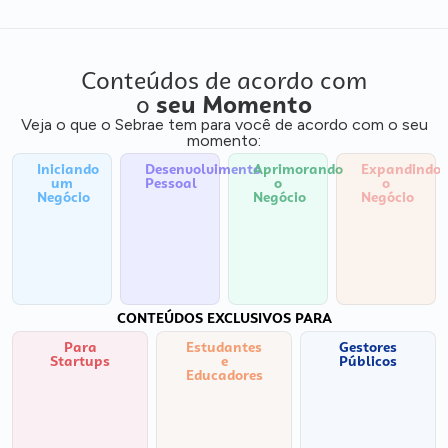
Conteúdos de acordo com
o
seu Momento
Veja o que o Sebrae tem para você de acordo com o seu
momento:
Iniciando
Desenvolvimento
Aprimorando
Expandindo
um
Pessoal
o
o
Negócio
Negócio
Negócio
CONTEÚDOS EXCLUSIVOS PARA
Para
Estudantes
Gestores
Startups
e
Públicos
Educadores