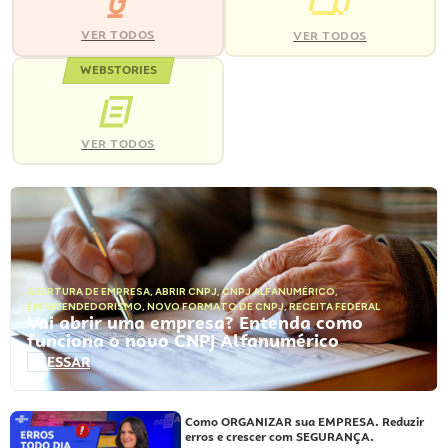
VER TODOS
VER TODOS
WEBSTORIES
VER TODOS
ABERTURA DE EMPRESA
,
ABRIR CNPJ
,
CNPJ ALFANUMÉRICO
,
EMPREENDEDORISMO
,
NOVO FORMATO DE CNPJ
,
RECEITA FEDERAL
Vai abrir uma empresa? Entenda como
funciona o novo CNPJ Alfanumérico
ACESSAR
Como ORGANIZAR sua EMPRESA. Reduzir
erros e crescer com SEGURANÇA.