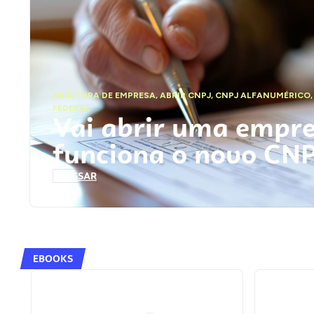
ABERTURA DE EMPRESA
,
ABRIR CNPJ
,
CNPJ ALFANUMÉRICO
FEDERAL
Vai abrir uma empr
funciona o novo CN
ACESSAR
EBOOKS