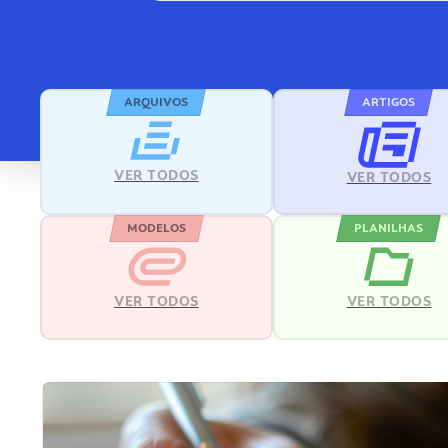
ARQUIVOS
ARTIGOS
VER TODOS
VER TODOS
MODELOS
PLANILHAS
VER TODOS
VER TODOS