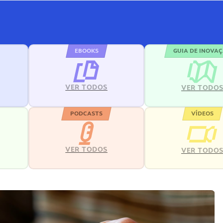
EBOOKS
GUIA DE INOVA
VER TODOS
VER TODO
PODCASTS
VÍDEOS
VER TODOS
VER TODO