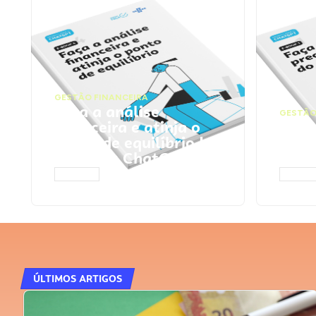
GESTÃO FINANCEIRA
Faça a análise
GESTÃO
financeira e atinja o
Faça
ponto de equilíbrio |
seu 
Prompts ChatGPT
Cha
ACESSAR
ACESS
ÚLTIMOS ARTIGOS