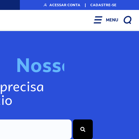
ACESSAR CONTA
|
CADASTRE-SE
MENU
N
o
s
s
o
s
I
n
f
o
g
precisa
io