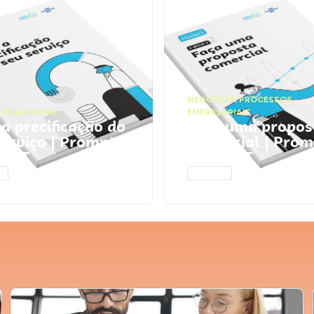
NEGÓCIOS
,
PROCESSOS
 FINANCEIRA
EMPRESARIAIS
 a precificação do
Faça uma propos
serviço | Prompts
comercial | Prom
tGPT
ChatGPT
AR
ACESSAR