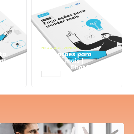
NEGÓCIOS
,
VENDAS
ta
Faça ações para
pts
vender mais |
Prompts ChatGPT
ACESSAR