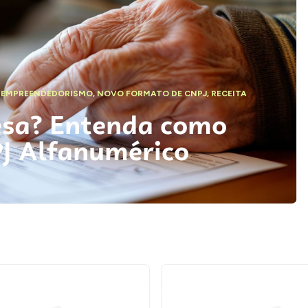
,
EMPREENDEDORISMO
,
NOVO FORMATO DE CNPJ
,
RECEITA
esa? Entenda como
PJ Alfanumérico