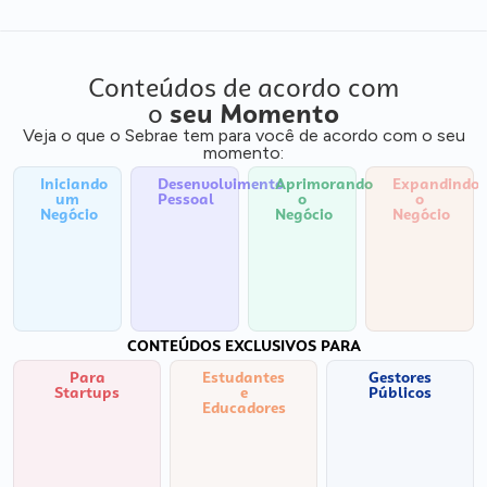
Conteúdos de acordo com
o
seu Momento
Veja o que o Sebrae tem para você de acordo com o seu
momento:
Iniciando
Desenvolvimento
Aprimorando
Expandindo
um
Pessoal
o
o
Negócio
Negócio
Negócio
CONTEÚDOS EXCLUSIVOS PARA
Para
Estudantes
Gestores
Startups
e
Públicos
Educadores