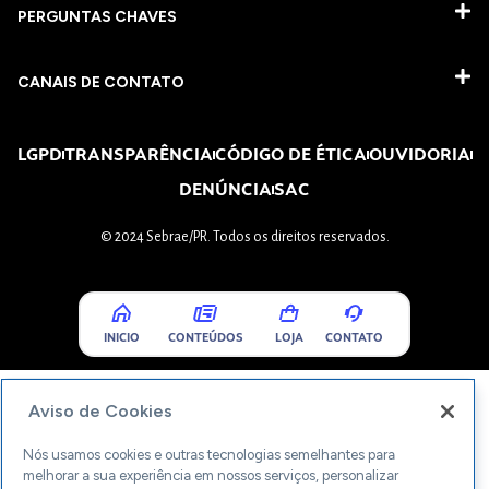
PERGUNTAS CHAVES​
CANAIS DE CONTATO
LGPD
TRANSPARÊNCIA
CÓDIGO DE ÉTICA
OUVIDORIA
DENÚNCIA
SAC
© 2024 Sebrae/PR. Todos os direitos reservados.
INICIO
CONTEÚDOS
LOJA
CONTATO
Aviso de Cookies
Nós usamos cookies e outras tecnologias semelhantes para
melhorar a sua experiência em nossos serviços, personalizar