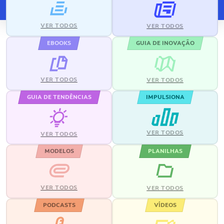
VER TODOS
VER TODOS
EBOOKS
GUIA DE INOVAÇÃO
VER TODOS
VER TODOS
GUIA DE TENDÊNCIAS
IMPULSIONA
VER TODOS
VER TODOS
MODELOS
PLANILHAS
VER TODOS
VER TODOS
PODCASTS
VÍDEOS