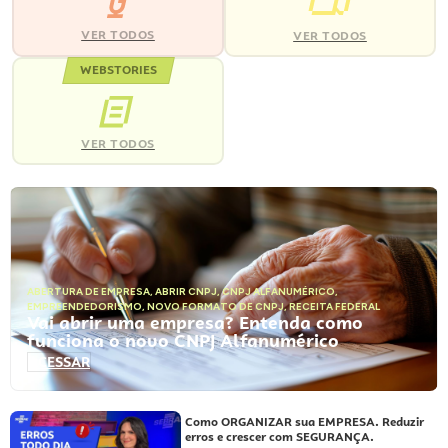
VER TODOS
VER TODOS
WEBSTORIES
VER TODOS
ABERTURA DE EMPRESA
,
ABRIR CNPJ
,
CNPJ ALFANUMÉRICO
,
EMPREENDEDORISMO
,
NOVO FORMATO DE CNPJ
,
RECEITA FEDERAL
Vai abrir uma empresa? Entenda como
funciona o novo CNPJ Alfanumérico
ACESSAR
Como ORGANIZAR sua EMPRESA. Reduzir
erros e crescer com SEGURANÇA.