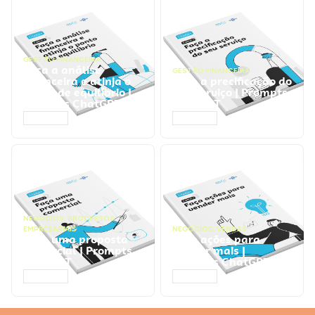
GESTÃO FINANCEIRA
Faça a análise
GESTÃO FINANCEIRA
financeira e atinja o
Faça a precificação do
ponto de equilíbrio |
seu serviço | Prompts
Prompts ChatGPT
ChatGPT
ACESSAR
ACESSAR
NEGÓCIOS
,
PROCESSOS
EMPRESARIAIS
NEGÓCIOS
,
VENDAS
Faça uma proposta
Faça ações para
comercial | Prompts
vender mais |
ChatGPT
Prompts ChatGPT
ACESSAR
ACESSAR