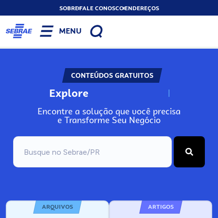
SOBRE
FALE CONOSCO
ENDEREÇOS
MENU
CONTEÚDOS GRATUITOS
Explore
N
o
s
s
o
s
A
Encontre a solução que você precisa
e Transforme Seu Negócio
ARQUIVOS
ARTIGOS