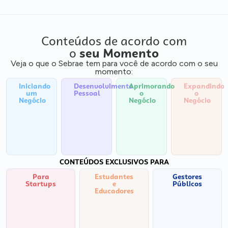
Conteúdos de acordo com
o
seu Momento
Veja o que o Sebrae tem para você de acordo com o seu
momento:
Iniciando
Desenvolvimento
Aprimorando
Expandindo
um
Pessoal
o
o
Negócio
Negócio
Negócio
CONTEÚDOS EXCLUSIVOS PARA
Para
Estudantes
Gestores
Startups
e
Públicos
Educadores