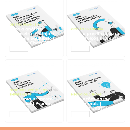
GESTÃO FINANCEIRA
Faça a análise
GESTÃO FINANCEIRA
financeira e atinja o
Faça a precificação do
ponto de equilíbrio |
seu serviço | Prompts
Prompts ChatGPT
ChatGPT
ACESSAR
ACESSAR
NEGÓCIOS
,
PROCESSOS
EMPRESARIAIS
NEGÓCIOS
,
VENDAS
Faça uma proposta
Faça ações para
comercial | Prompts
vender mais |
ChatGPT
Prompts ChatGPT
ACESSAR
ACESSAR