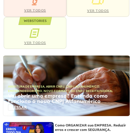
VER TODOS
VER TODOS
WEBSTORIES
VER TODOS
ABERTURA DE EMPRESA
,
ABRIR CNPJ
,
CNPJ ALFANUMÉRICO
,
EMPREENDEDORISMO
,
NOVO FORMATO DE CNPJ
,
RECEITA FEDERAL
Vai abrir uma empresa? Entenda como
funciona o novo CNPJ Alfanumérico
ACESSAR
Como ORGANIZAR sua EMPRESA. Reduzir
erros e crescer com SEGURANÇA.