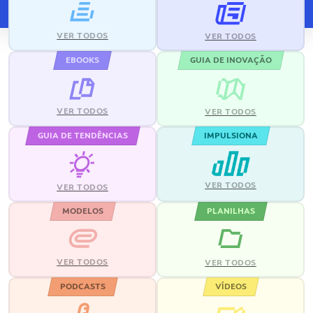
VER TODOS
VER TODOS
EBOOKS
GUIA DE INOVAÇÃO
VER TODOS
VER TODOS
GUIA DE TENDÊNCIAS
IMPULSIONA
VER TODOS
VER TODOS
MODELOS
PLANILHAS
VER TODOS
VER TODOS
PODCASTS
VÍDEOS