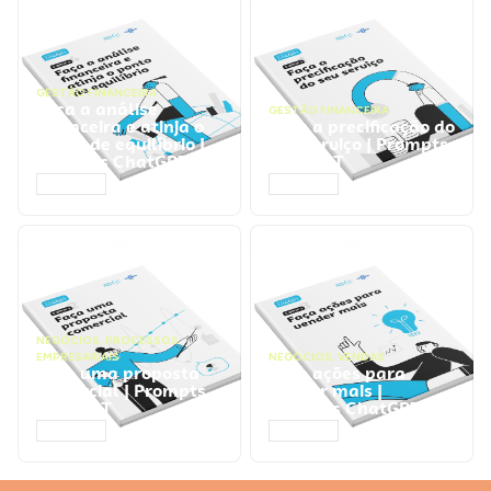
GESTÃO FINANCEIRA
Faça a análise
GESTÃO FINANCEIRA
financeira e atinja o
Faça a precificação do
ponto de equilíbrio |
seu serviço | Prompts
Prompts ChatGPT
ChatGPT
ACESSAR
ACESSAR
NEGÓCIOS
,
PROCESSOS
EMPRESARIAIS
NEGÓCIOS
,
VENDAS
Faça uma proposta
Faça ações para
comercial | Prompts
vender mais |
ChatGPT
Prompts ChatGPT
ACESSAR
ACESSAR