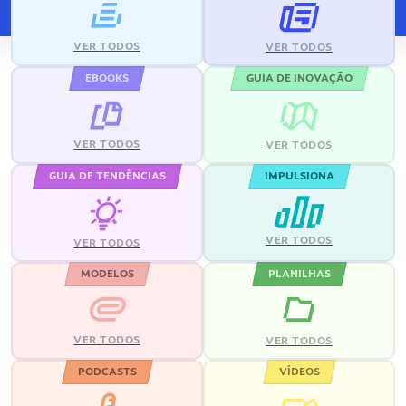
VER TODOS
VER TODOS
EBOOKS
GUIA DE INOVAÇÃO
VER TODOS
VER TODOS
GUIA DE TENDÊNCIAS
IMPULSIONA
VER TODOS
VER TODOS
MODELOS
PLANILHAS
VER TODOS
VER TODOS
PODCASTS
VÍDEOS