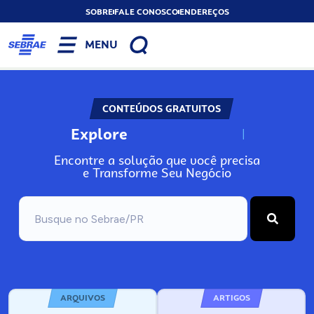
SOBRE
FALE CONOSCO
ENDEREÇOS
MENU
CONTEÚDOS GRATUITOS
Explore
N
o
s
s
o
s
A
Encontre a solução que você precisa
e Transforme Seu Negócio
ARQUIVOS
ARTIGOS