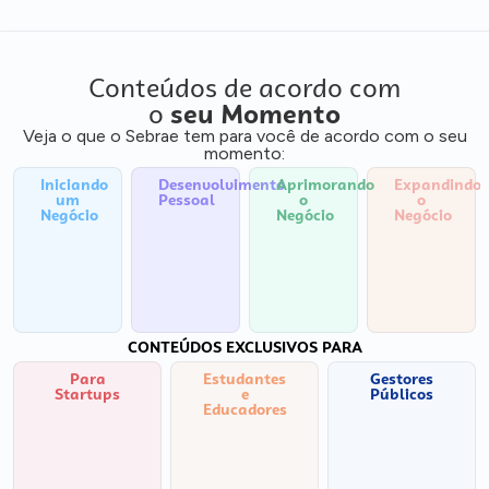
Conteúdos de acordo com
o
seu Momento
Veja o que o Sebrae tem para você de acordo com o seu
momento:
Iniciando
Desenvolvimento
Aprimorando
Expandindo
um
Pessoal
o
o
Negócio
Negócio
Negócio
CONTEÚDOS EXCLUSIVOS PARA
Para
Estudantes
Gestores
Startups
e
Públicos
Educadores