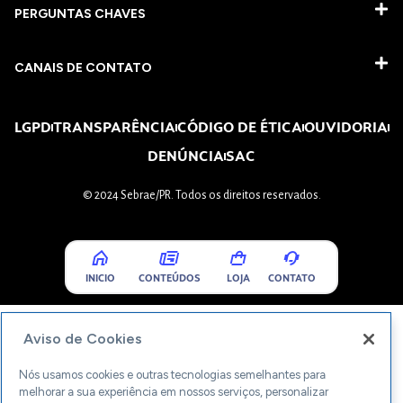
PERGUNTAS CHAVES​
CANAIS DE CONTATO
LGPD
TRANSPARÊNCIA
CÓDIGO DE ÉTICA
OUVIDORIA
DENÚNCIA
SAC
© 2024 Sebrae/PR. Todos os direitos reservados.
INICIO
CONTEÚDOS
LOJA
CONTATO
Aviso de Cookies
Nós usamos cookies e outras tecnologias semelhantes para
melhorar a sua experiência em nossos serviços, personalizar