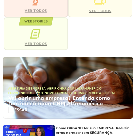
VER TODOS
VER TODOS
WEBSTORIES
VER TODOS
ABERTURA DE EMPRESA
,
ABRIR CNPJ
,
CNPJ ALFANUMÉRICO
,
EMPREENDEDORISMO
,
NOVO FORMATO DE CNPJ
,
RECEITA FEDERAL
Vai abrir uma empresa? Entenda como
funciona o novo CNPJ Alfanumérico
ACESSAR
Como ORGANIZAR sua EMPRESA. Reduzir
erros e crescer com SEGURANÇA.