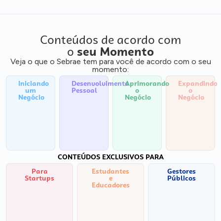
Conteúdos de acordo com
o
seu Momento
Veja o que o Sebrae tem para você de acordo com o seu
momento:
Iniciando
Desenvolvimento
Aprimorando
Expandindo
um
Pessoal
o
o
Negócio
Negócio
Negócio
CONTEÚDOS EXCLUSIVOS PARA
Para
Estudantes
Gestores
Startups
e
Públicos
Educadores