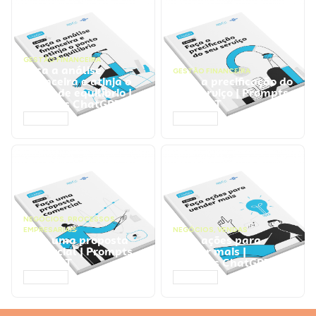
GESTÃO FINANCEIRA
Faça a análise
GESTÃO FINANCEIRA
financeira e atinja o
Faça a precificação do
ponto de equilíbrio |
seu serviço | Prompts
Prompts ChatGPT
ChatGPT
ACESSAR
ACESSAR
NEGÓCIOS
,
PROCESSOS
EMPRESARIAIS
NEGÓCIOS
,
VENDAS
Faça uma proposta
Faça ações para
comercial | Prompts
vender mais |
ChatGPT
Prompts ChatGPT
ACESSAR
ACESSAR