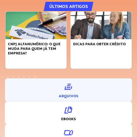
ÚLTIMOS ARTIGOS
ALFANUMÉRICO: O QUE
DICAS PARA OBTER CRÉDITO
FAÇA A D
 PARA QUEM JÁ TEM
SUSTENTÁ
ESA?
INOVADO
ARQUIVOS
EBOOKS