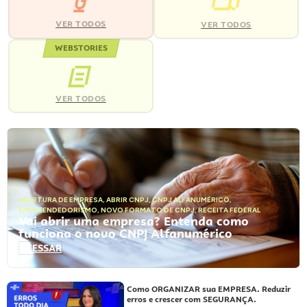
VER TODOS
VER TODOS
WEBSTORIES
VER TODOS
ABERTURA DE EMPRESA
,
ABRIR CNPJ
,
CNPJ ALFANUMÉRICO
,
EMPREENDEDORISMO
,
NOVO FORMATO DE CNPJ
,
RECEITA FEDERAL
Vai abrir uma empresa? Entenda como
funciona o novo CNPJ Alfanumérico
ACESSAR
Como ORGANIZAR sua EMPRESA. Reduzir
erros e crescer com SEGURANÇA.