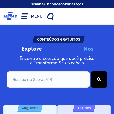
SOBRE
FALE CONOSCO
ENDEREÇOS
MENU
CONTEÚDOS GRATUITOS
Explore
N
o
s
s
o
s
A
Encontre a solução que você precisa
e Transforme Seu Negócio
ARQUIVOS
ARTIGOS