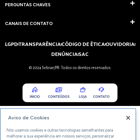
PERGUNTAS CHAVES​
CANAIS DE CONTATO
LGPD
TRANSPARÊNCIA
CÓDIGO DE ÉTICA
OUVIDORIA
DENÚNCIA
SAC
© 2024 Sebrae/PR. Todos os direitos reservados.
INICIO
CONTEÚDOS
LOJA
CONTATO
Aviso de Cookies
Nós usamos cookies e outras tecnologias semelhantes para
melhorar a sua experiência em nossos serviços, personalizar