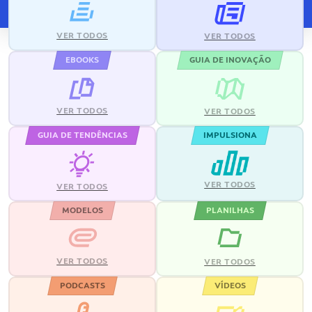
VER TODOS
VER TODOS
EBOOKS
GUIA DE INOVAÇÃO
VER TODOS
VER TODOS
GUIA DE TENDÊNCIAS
IMPULSIONA
VER TODOS
VER TODOS
MODELOS
PLANILHAS
VER TODOS
VER TODOS
PODCASTS
VÍDEOS