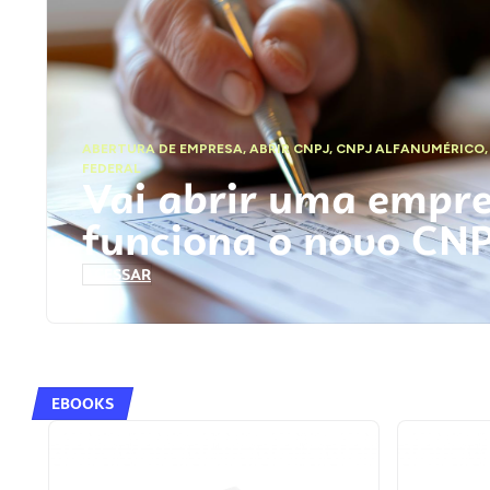
ABERTURA DE EMPRESA
,
ABRIR CNPJ
,
CNPJ ALFANUMÉRICO
FEDERAL
Vai abrir uma empr
funciona o novo CN
ACESSAR
EBOOKS