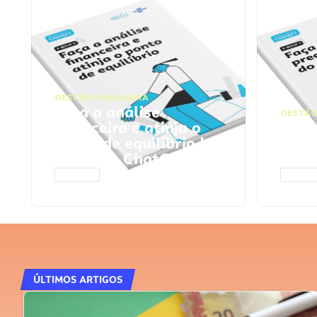
GESTÃO FINANCEIRA
Faça a análise
GESTÃO
financeira e atinja o
Faça
ponto de equilíbrio |
seu 
Prompts ChatGPT
Cha
ACESSAR
ACESS
ÚLTIMOS ARTIGOS