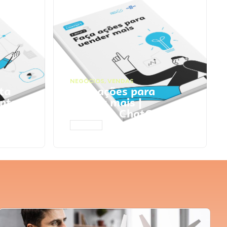
NEGÓCIOS
,
VENDAS
ta
Faça ações para
pts
vender mais |
Prompts ChatGPT
ACESSAR