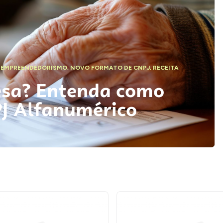
,
EMPREENDEDORISMO
,
NOVO FORMATO DE CNPJ
,
RECEITA
esa? Entenda como
PJ Alfanumérico