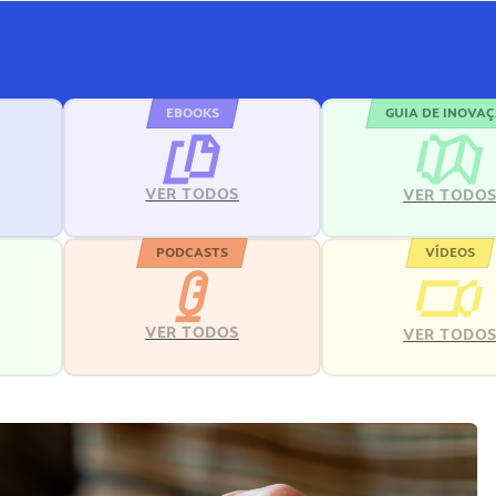
EBOOKS
GUIA DE INOVA
VER TODOS
VER TODO
PODCASTS
VÍDEOS
VER TODOS
VER TODO