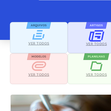
ARQUIVOS
ARTIGOS
VER TODOS
VER TODOS
MODELOS
PLANILHAS
VER TODOS
VER TODOS