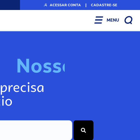
ACESSAR CONTA
|
CADASTRE-SE
MENU
N
o
s
s
o
s
I
n
f
o
g
precisa
io