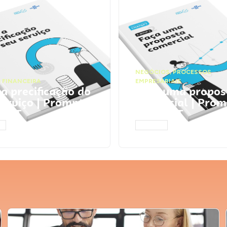
NEGÓCIOS
,
PROCESSOS
 FINANCEIRA
EMPRESARIAIS
 a precificação do
Faça uma propos
serviço | Prompts
comercial | Prom
tGPT
ChatGPT
AR
ACESSAR