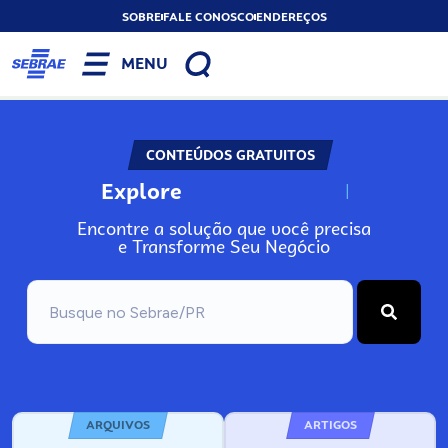
SOBRE
FALE CONOSCO
ENDEREÇOS
MENU
CONTEÚDOS GRATUITOS
Explore
N
o
s
s
o
s
A
Encontre a solução que você precisa
e Transforme Seu Negócio
ARQUIVOS
ARTIGOS