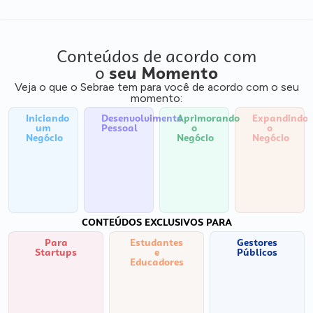
Conteúdos de acordo com
o
seu Momento
Veja o que o Sebrae tem para você de acordo com o seu
momento:
Iniciando
Desenvolvimento
Aprimorando
Expandindo
um
Pessoal
o
o
Negócio
Negócio
Negócio
CONTEÚDOS EXCLUSIVOS PARA
Para
Estudantes
Gestores
Startups
e
Públicos
Educadores