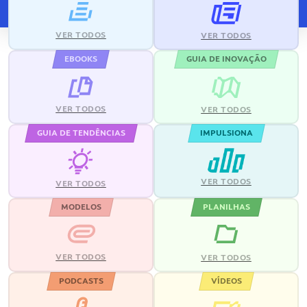
VER TODOS
VER TODOS
EBOOKS
GUIA DE INOVAÇÃO
VER TODOS
VER TODOS
GUIA DE TENDÊNCIAS
IMPULSIONA
VER TODOS
VER TODOS
MODELOS
PLANILHAS
VER TODOS
VER TODOS
PODCASTS
VÍDEOS