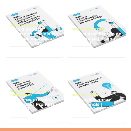
GESTÃO FINANCEIRA
Faça a análise
GESTÃO FINANCEIRA
financeira e atinja o
Faça a precificação do
ponto de equilíbrio |
seu serviço | Prompts
Prompts ChatGPT
ChatGPT
ACESSAR
ACESSAR
NEGÓCIOS
,
PROCESSOS
EMPRESARIAIS
NEGÓCIOS
,
VENDAS
Faça uma proposta
Faça ações para
comercial | Prompts
vender mais |
ChatGPT
Prompts ChatGPT
ACESSAR
ACESSAR