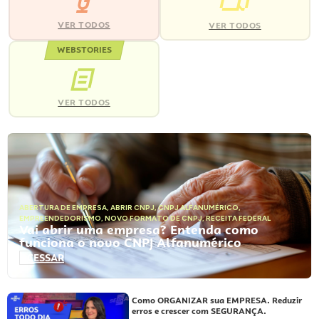
VER TODOS
VER TODOS
WEBSTORIES
VER TODOS
ABERTURA DE EMPRESA
,
ABRIR CNPJ
,
CNPJ ALFANUMÉRICO
,
EMPREENDEDORISMO
,
NOVO FORMATO DE CNPJ
,
RECEITA FEDERAL
Vai abrir uma empresa? Entenda como
funciona o novo CNPJ Alfanumérico
ACESSAR
Como ORGANIZAR sua EMPRESA. Reduzir
erros e crescer com SEGURANÇA.