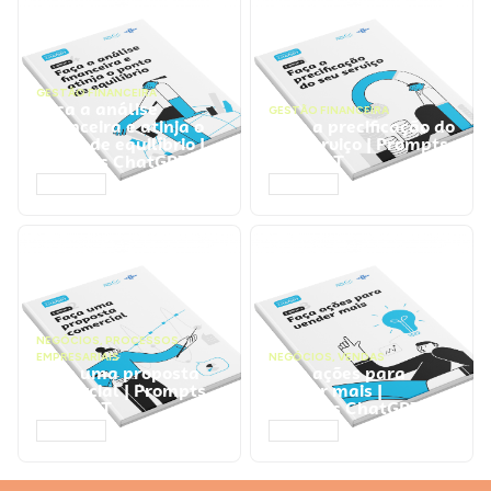
GESTÃO FINANCEIRA
Faça a análise
GESTÃO FINANCEIRA
financeira e atinja o
Faça a precificação do
ponto de equilíbrio |
seu serviço | Prompts
Prompts ChatGPT
ChatGPT
ACESSAR
ACESSAR
NEGÓCIOS
,
PROCESSOS
EMPRESARIAIS
NEGÓCIOS
,
VENDAS
Faça uma proposta
Faça ações para
comercial | Prompts
vender mais |
ChatGPT
Prompts ChatGPT
ACESSAR
ACESSAR