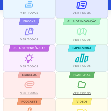
VER TODOS
VER TODOS
EBOOKS
GUIA DE INOVAÇÃO
VER TODOS
VER TODOS
GUIA DE TENDÊNCIAS
IMPULSIONA
VER TODOS
VER TODOS
MODELOS
PLANILHAS
VER TODOS
VER TODOS
PODCASTS
VÍDEOS