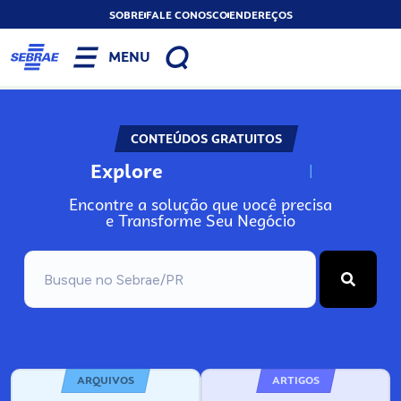
SOBRE
FALE CONOSCO
ENDEREÇOS
MENU
CONTEÚDOS GRATUITOS
Explore
N
o
s
s
o
s
A
Encontre a solução que você precisa
e Transforme Seu Negócio
ARQUIVOS
ARTIGOS