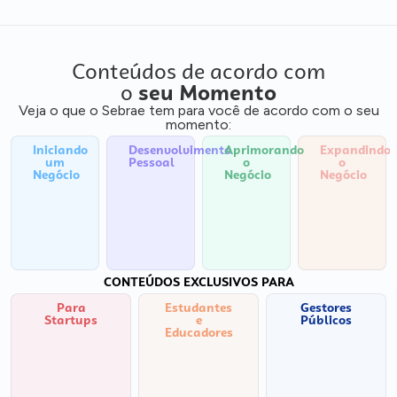
Conteúdos de acordo com
o
seu Momento
Veja o que o Sebrae tem para você de acordo com o seu
momento:
Iniciando
Desenvolvimento
Aprimorando
Expandindo
um
Pessoal
o
o
Negócio
Negócio
Negócio
CONTEÚDOS EXCLUSIVOS PARA
Para
Estudantes
Gestores
Startups
e
Públicos
Educadores