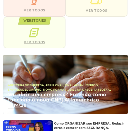
VER TODOS
VER TODOS
WEBSTORIES
VER TODOS
ABERTURA DE EMPRESA
,
ABRIR CNPJ
,
CNPJ ALFANUMÉRICO
,
EMPREENDEDORISMO
,
NOVO FORMATO DE CNPJ
,
RECEITA FEDERAL
Vai abrir uma empresa? Entenda como
funciona o novo CNPJ Alfanumérico
ACESSAR
Como ORGANIZAR sua EMPRESA. Reduzir
erros e crescer com SEGURANÇA.