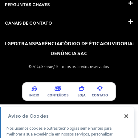
PERGUNTAS CHAVES​
CANAIS DE CONTATO
LGPD
TRANSPARÊNCIA
CÓDIGO DE ÉTICA
OUVIDORIA
DENÚNCIA
SAC
© 2024 Sebrae/PR. Todos os direitos reservados.
INICIO
CONTEÚDOS
LOJA
CONTATO
Aviso de Cookies
Nós usamos cookies e outras tecnologias semelhantes para
melhorar a sua experiência em nossos serviços, personalizar