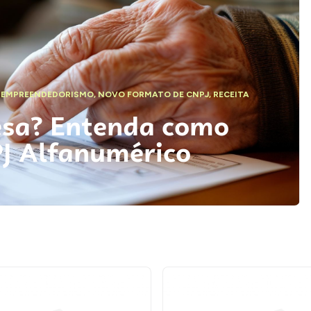
,
EMPREENDEDORISMO
,
NOVO FORMATO DE CNPJ
,
RECEITA
esa? Entenda como
PJ Alfanumérico