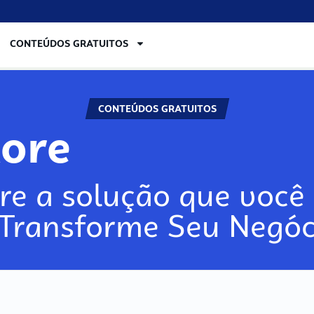
CONTEÚDOS GRATUITOS
CONTEÚDOS GRATUITOS
lore
re a solução que você 
 Transforme Seu Negóc