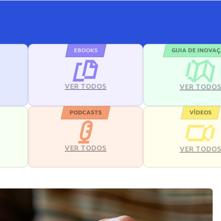
EBOOKS
GUIA DE INOVA
VER TODOS
VER TODO
PODCASTS
VÍDEOS
VER TODOS
VER TODO