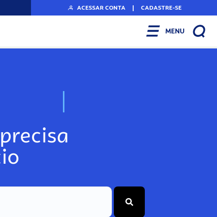
ACESSAR CONTA
|
CADASTRE-SE
MENU
N
o
s
s
o
s
A
r
precisa
io