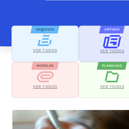
ARQUIVOS
ARTIGOS
VER TODOS
VER TODOS
MODELOS
PLANILHAS
VER TODOS
VER TODOS