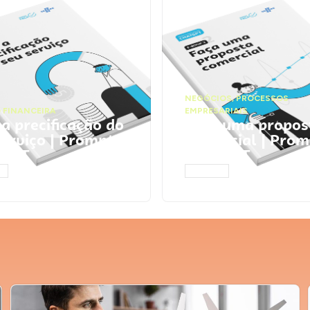
NEGÓCIOS
,
PROCESSOS
 FINANCEIRA
EMPRESARIAIS
 a precificação do
Faça uma propos
serviço | Prompts
comercial | Prom
tGPT
ChatGPT
AR
ACESSAR