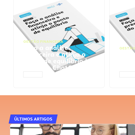
GESTÃO FINANCEIRA
Faça a análise
GESTÃO
financeira e atinja o
Faça
ponto de equilíbrio |
seu 
Prompts ChatGPT
Cha
ACESSAR
ACESS
ÚLTIMOS ARTIGOS