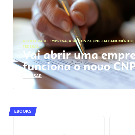
ABERTURA DE EMPRESA
,
ABRIR CNPJ
,
CNPJ ALFANUMÉRICO
FEDERAL
Vai abrir uma empr
funciona o novo CN
ACESSAR
EBOOKS