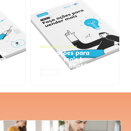
NEGÓCIOS
,
VENDAS
ta
Faça ações para
pts
vender mais |
Prompts ChatGPT
ACESSAR