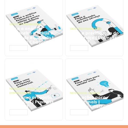
GESTÃO FINANCEIRA
Faça a análise
GESTÃO FINANCEIRA
financeira e atinja o
Faça a precificação do
ponto de equilíbrio |
seu serviço | Prompts
Prompts ChatGPT
ChatGPT
ACESSAR
ACESSAR
NEGÓCIOS
,
PROCESSOS
EMPRESARIAIS
NEGÓCIOS
,
VENDAS
Faça uma proposta
Faça ações para
comercial | Prompts
vender mais |
ChatGPT
Prompts ChatGPT
ACESSAR
ACESSAR