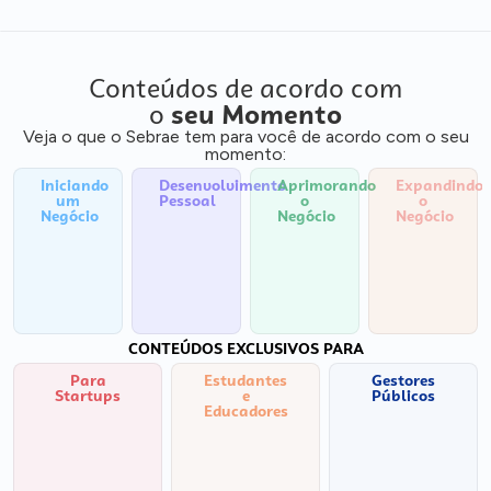
Conteúdos de acordo com
o
seu Momento
Veja o que o Sebrae tem para você de acordo com o seu
momento:
Iniciando
Desenvolvimento
Aprimorando
Expandindo
um
Pessoal
o
o
Negócio
Negócio
Negócio
CONTEÚDOS EXCLUSIVOS PARA
Para
Estudantes
Gestores
Startups
e
Públicos
Educadores