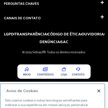
PERGUNTAS CHAVES​
CANAIS DE CONTATO
LGPD
TRANSPARÊNCIA
CÓDIGO DE ÉTICA
OUVIDORIA
DENÚNCIA
SAC
© 2024 Sebrae/PR. Todos os direitos reservados.
INICIO
CONTEÚDOS
LOJA
CONTATO
Aviso de Cookies
Nós usamos cookies e outras tecnologias semelhantes para
melhorar a sua experiência em nossos serviços, personalizar