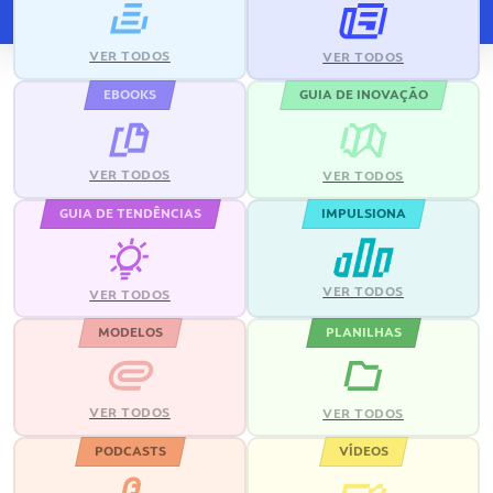
VER TODOS
VER TODOS
EBOOKS
GUIA DE INOVAÇÃO
VER TODOS
VER TODOS
GUIA DE TENDÊNCIAS
IMPULSIONA
VER TODOS
VER TODOS
MODELOS
PLANILHAS
VER TODOS
VER TODOS
PODCASTS
VÍDEOS