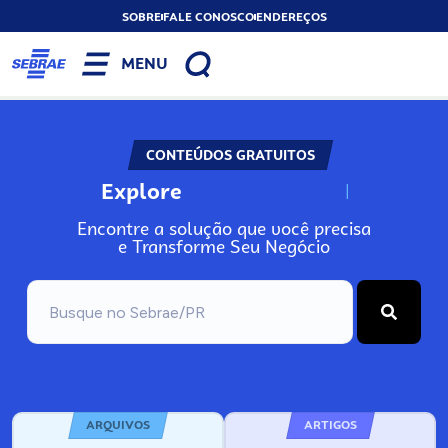
SOBRE
FALE CONOSCO
ENDEREÇOS
MENU
CONTEÚDOS GRATUITOS
Explore
N
o
s
s
o
s
A
Encontre a solução que você precisa
e Transforme Seu Negócio
ARQUIVOS
ARTIGOS