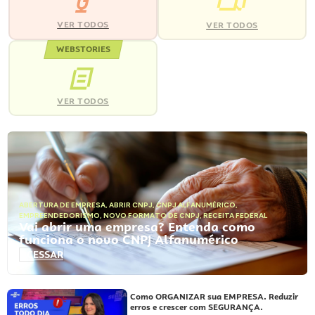
VER TODOS
VER TODOS
WEBSTORIES
VER TODOS
ABERTURA DE EMPRESA
,
ABRIR CNPJ
,
CNPJ ALFANUMÉRICO
,
EMPREENDEDORISMO
,
NOVO FORMATO DE CNPJ
,
RECEITA FEDERAL
Vai abrir uma empresa? Entenda como
funciona o novo CNPJ Alfanumérico
ACESSAR
Como ORGANIZAR sua EMPRESA. Reduzir
erros e crescer com SEGURANÇA.