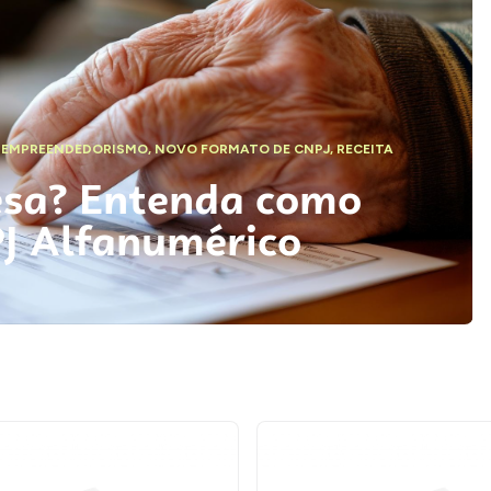
,
EMPREENDEDORISMO
,
NOVO FORMATO DE CNPJ
,
RECEITA
esa? Entenda como
PJ Alfanumérico