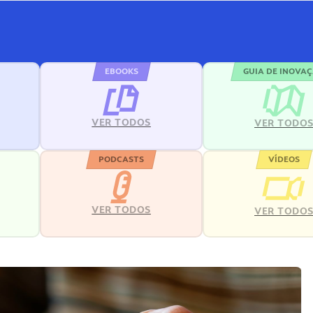
EBOOKS
GUIA DE INOVA
VER TODOS
VER TODO
PODCASTS
VÍDEOS
VER TODOS
VER TODO