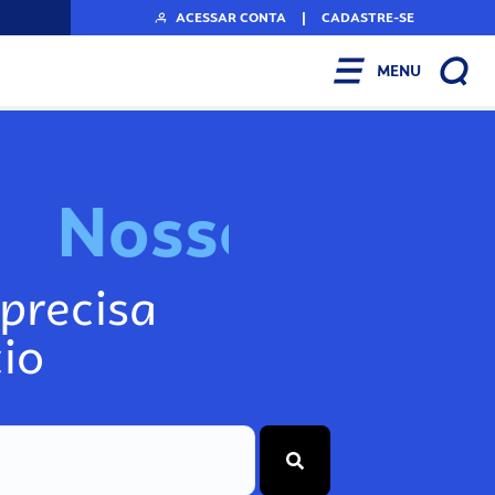
ACESSAR CONTA
|
CADASTRE-SE
MENU
N
o
s
s
o
s
I
n
f
o
g
precisa
io