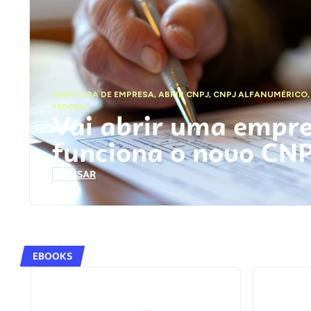
ABERTURA DE EMPRESA
,
ABRIR CNPJ
,
CNPJ ALFANUMÉRICO
FEDERAL
Vai abrir uma empr
funciona o novo CN
ACESSAR
EBOOKS