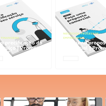
NEGÓCIOS
,
PROCESSOS
 FINANCEIRA
EMPRESARIAIS
 a precificação do
Faça uma propos
serviço | Prompts
comercial | Prom
tGPT
ChatGPT
AR
ACESSAR