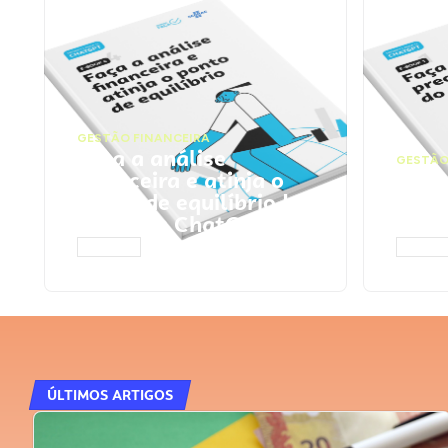
GESTÃO FINANCEIRA
Faça a análise
GESTÃO
financeira e atinja o
Faça
ponto de equilíbrio |
seu 
Prompts ChatGPT
Cha
ACESSAR
ACESS
ÚLTIMOS ARTIGOS