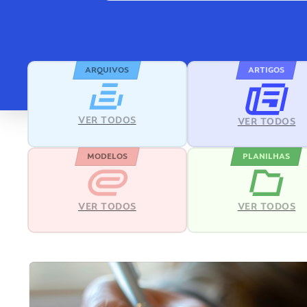
ARQUIVOS
ARTIGOS
VER TODOS
VER TODOS
MODELOS
PLANILHAS
VER TODOS
VER TODOS