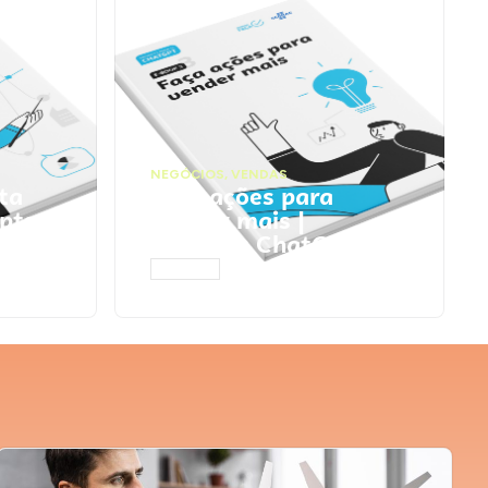
NEGÓCIOS
,
VENDAS
ta
Faça ações para
pts
vender mais |
Prompts ChatGPT
ACESSAR