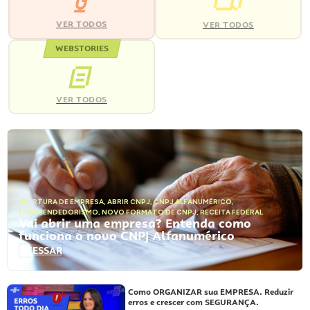
VER TODOS
VER TODOS
WEBSTORIES
VER TODOS
ABERTURA DE EMPRESA
,
ABRIR CNPJ
,
CNPJ ALFANUMÉRICO
,
EMPREENDEDORISMO
,
NOVO FORMATO DE CNPJ
,
RECEITA FEDERAL
Vai abrir uma empresa? Entenda como
funciona o novo CNPJ Alfanumérico
ACESSAR
Como ORGANIZAR sua EMPRESA. Reduzir
erros e crescer com SEGURANÇA.