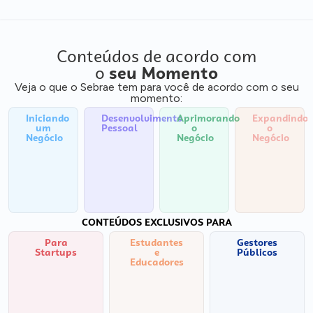
Conteúdos de acordo com
o
seu Momento
Veja o que o Sebrae tem para você de acordo com o seu
momento:
Iniciando
Desenvolvimento
Aprimorando
Expandindo
um
Pessoal
o
o
Negócio
Negócio
Negócio
CONTEÚDOS EXCLUSIVOS PARA
Para
Estudantes
Gestores
Startups
e
Públicos
Educadores