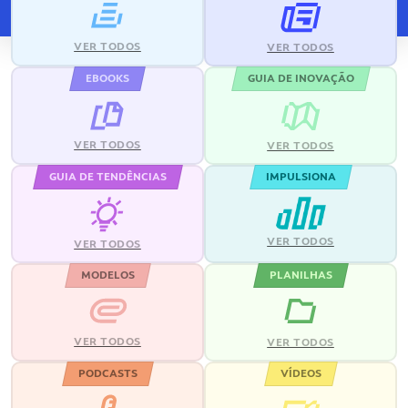
VER TODOS
VER TODOS
EBOOKS
GUIA DE INOVAÇÃO
VER TODOS
VER TODOS
GUIA DE TENDÊNCIAS
IMPULSIONA
VER TODOS
VER TODOS
MODELOS
PLANILHAS
VER TODOS
VER TODOS
PODCASTS
VÍDEOS