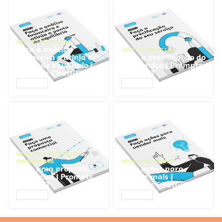
GESTÃO FINANCEIRA
Faça a análise
GESTÃO FINANCEIRA
financeira e atinja o
Faça a precificação do
ponto de equilíbrio |
seu serviço | Prompts
Prompts ChatGPT
ChatGPT
ACESSAR
ACESSAR
NEGÓCIOS
,
PROCESSOS
EMPRESARIAIS
NEGÓCIOS
,
VENDAS
Faça uma proposta
Faça ações para
comercial | Prompts
vender mais |
ChatGPT
Prompts ChatGPT
ACESSAR
ACESSAR