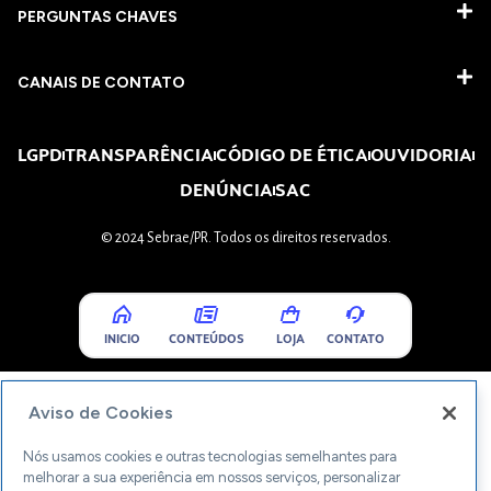
PERGUNTAS CHAVES​
CANAIS DE CONTATO
LGPD
TRANSPARÊNCIA
CÓDIGO DE ÉTICA
OUVIDORIA
DENÚNCIA
SAC
© 2024 Sebrae/PR. Todos os direitos reservados.
INICIO
CONTEÚDOS
LOJA
CONTATO
Aviso de Cookies
Nós usamos cookies e outras tecnologias semelhantes para
melhorar a sua experiência em nossos serviços, personalizar