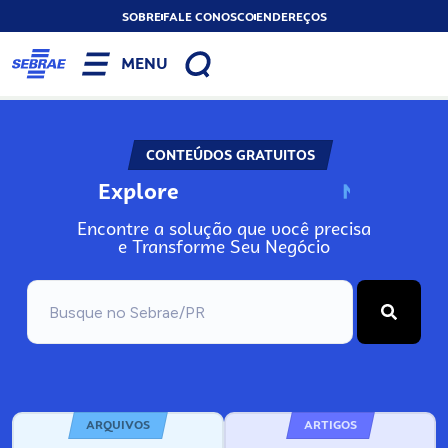
SOBRE
FALE CONOSCO
ENDEREÇOS
MENU
CONTEÚDOS GRATUITOS
Explore
N
o
s
s
o
s
A
Encontre a solução que você precisa
e Transforme Seu Negócio
ARQUIVOS
ARTIGOS