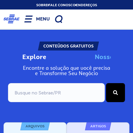
SOBRE
FALE CONOSCO
ENDEREÇOS
MENU
CONTEÚDOS GRATUITOS
Explore
N
o
s
s
o
s
I
n
Encontre a solução que você precisa
e Transforme Seu Negócio
ARQUIVOS
ARTIGOS