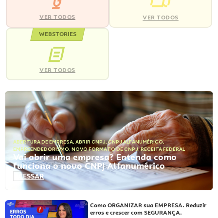
VER TODOS
VER TODOS
WEBSTORIES
VER TODOS
ABERTURA DE EMPRESA
,
ABRIR CNPJ
,
CNPJ ALFANUMÉRICO
,
EMPREENDEDORISMO
,
NOVO FORMATO DE CNPJ
,
RECEITA FEDERAL
Vai abrir uma empresa? Entenda como
funciona o novo CNPJ Alfanumérico
ACESSAR
Como ORGANIZAR sua EMPRESA. Reduzir
erros e crescer com SEGURANÇA.