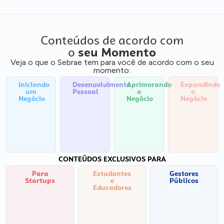
Conteúdos de acordo com
o
seu Momento
Veja o que o Sebrae tem para você de acordo com o seu
momento:
Iniciando
Desenvolvimento
Aprimorando
Expandindo
um
Pessoal
o
o
Negócio
Negócio
Negócio
CONTEÚDOS EXCLUSIVOS PARA
Para
Estudantes
Gestores
Startups
e
Públicos
Educadores