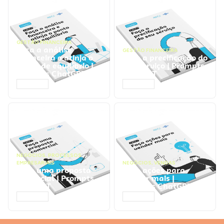
GESTÃO FINANCEIRA
Faça a análise
GESTÃO FINANCEIRA
financeira e atinja o
Faça a precificação do
ponto de equilíbrio |
seu serviço | Prompts
Prompts ChatGPT
ChatGPT
ACESSAR
ACESSAR
NEGÓCIOS
,
PROCESSOS
EMPRESARIAIS
NEGÓCIOS
,
VENDAS
Faça uma proposta
Faça ações para
comercial | Prompts
vender mais |
ChatGPT
Prompts ChatGPT
ACESSAR
ACESSAR