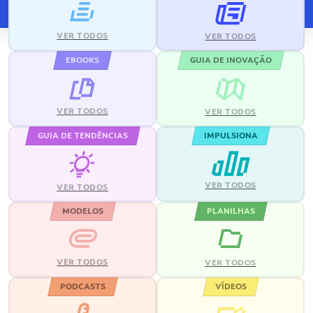
VER TODOS
VER TODOS
EBOOKS
GUIA DE INOVAÇÃO
VER TODOS
VER TODOS
GUIA DE TENDÊNCIAS
IMPULSIONA
VER TODOS
VER TODOS
MODELOS
PLANILHAS
VER TODOS
VER TODOS
PODCASTS
VÍDEOS