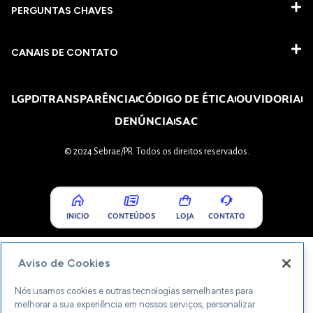
PERGUNTAS CHAVES​
CANAIS DE CONTATO
LGPD
TRANSPARÊNCIA
CÓDIGO DE ÉTICA
OUVIDORIA
DENÚNCIA
SAC
© 2024 Sebrae/PR. Todos os direitos reservados.
INICIO
CONTEÚDOS
LOJA
CONTATO
Aviso de Cookies
Nós usamos cookies e outras tecnologias semelhantes para
melhorar a sua experiência em nossos serviços, personalizar