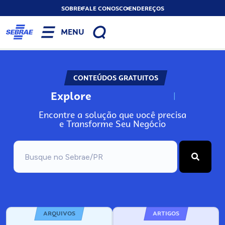
SOBRE
FALE CONOSCO
ENDEREÇOS
MENU
CONTEÚDOS GRATUITOS
Explore
N
o
s
s
o
s
A
Encontre a solução que você precisa
e Transforme Seu Negócio
ARQUIVOS
ARTIGOS