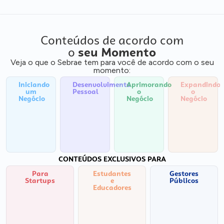
Conteúdos de acordo com
o
seu Momento
Veja o que o Sebrae tem para você de acordo com o seu
momento:
Iniciando
Desenvolvimento
Aprimorando
Expandindo
um
Pessoal
o
o
Negócio
Negócio
Negócio
CONTEÚDOS EXCLUSIVOS PARA
Para
Estudantes
Gestores
Startups
e
Públicos
Educadores