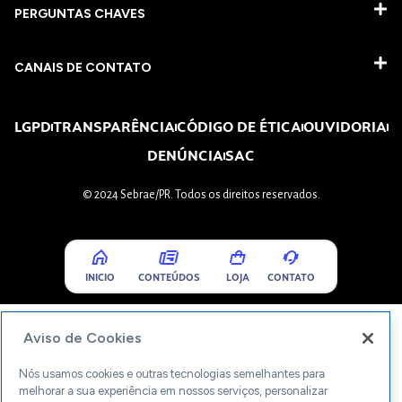
PERGUNTAS CHAVES​
CANAIS DE CONTATO
LGPD
TRANSPARÊNCIA
CÓDIGO DE ÉTICA
OUVIDORIA
DENÚNCIA
SAC
© 2024 Sebrae/PR. Todos os direitos reservados.
INICIO
CONTEÚDOS
LOJA
CONTATO
Aviso de Cookies
Nós usamos cookies e outras tecnologias semelhantes para
melhorar a sua experiência em nossos serviços, personalizar