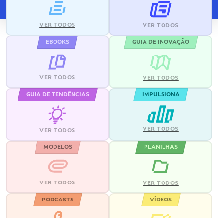
VER TODOS
VER TODOS
EBOOKS
GUIA DE INOVAÇÃO
VER TODOS
VER TODOS
GUIA DE TENDÊNCIAS
IMPULSIONA
VER TODOS
VER TODOS
MODELOS
PLANILHAS
VER TODOS
VER TODOS
PODCASTS
VÍDEOS