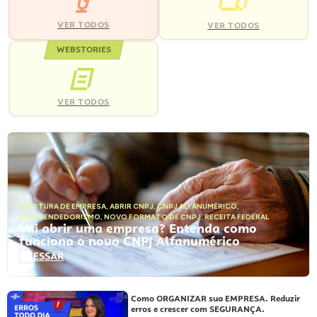
VER TODOS
VER TODOS
WEBSTORIES
VER TODOS
ABERTURA DE EMPRESA
,
ABRIR CNPJ
,
CNPJ ALFANUMÉRICO
,
EMPREENDEDORISMO
,
NOVO FORMATO DE CNPJ
,
RECEITA FEDERAL
Vai abrir uma empresa? Entenda como
funciona o novo CNPJ Alfanumérico
ACESSAR
Como ORGANIZAR sua EMPRESA. Reduzir
erros e crescer com SEGURANÇA.