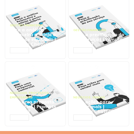
GESTÃO FINANCEIRA
Faça a análise
GESTÃO FINANCEIRA
financeira e atinja o
Faça a precificação do
ponto de equilíbrio |
seu serviço | Prompts
Prompts ChatGPT
ChatGPT
ACESSAR
ACESSAR
NEGÓCIOS
,
PROCESSOS
EMPRESARIAIS
NEGÓCIOS
,
VENDAS
Faça uma proposta
Faça ações para
comercial | Prompts
vender mais |
ChatGPT
Prompts ChatGPT
ACESSAR
ACESSAR