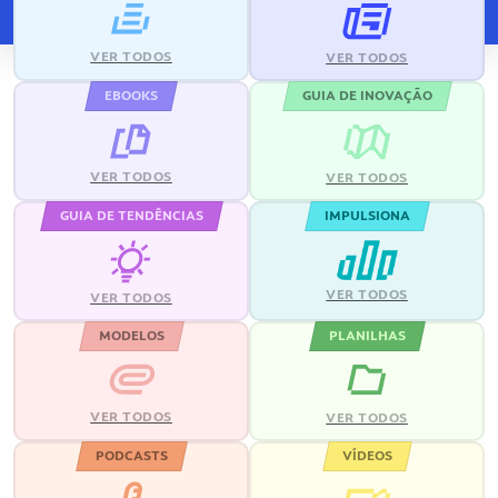
VER TODOS
VER TODOS
EBOOKS
GUIA DE INOVAÇÃO
VER TODOS
VER TODOS
GUIA DE TENDÊNCIAS
IMPULSIONA
VER TODOS
VER TODOS
MODELOS
PLANILHAS
VER TODOS
VER TODOS
PODCASTS
VÍDEOS