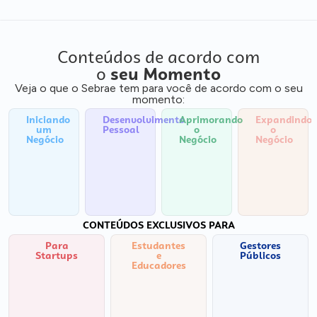
Conteúdos de acordo com
o
seu Momento
Veja o que o Sebrae tem para você de acordo com o seu
momento:
Iniciando
Desenvolvimento
Aprimorando
Expandindo
um
Pessoal
o
o
Negócio
Negócio
Negócio
CONTEÚDOS EXCLUSIVOS PARA
Para
Estudantes
Gestores
Startups
e
Públicos
Educadores