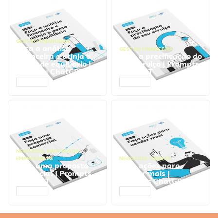
GESTÃO FINANCEIRA
Faça a análise
GESTÃO FINANCEIRA
financeira e atinja o
Faça a precificação do
ponto de equilíbrio |
seu serviço | Prompts
Prompts ChatGPT
ChatGPT
ACESSAR
ACESSAR
NEGÓCIOS
,
PROCESSOS
EMPRESARIAIS
NEGÓCIOS
,
VENDAS
Faça uma proposta
Faça ações para
comercial | Prompts
vender mais |
ChatGPT
Prompts ChatGPT
ACESSAR
ACESSAR