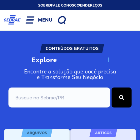
SOBRE
FALE CONOSCO
ENDEREÇOS
MENU
CONTEÚDOS GRATUITOS
Explore
N
o
s
s
o
s
A
Encontre a solução que você precisa
e Transforme Seu Negócio
ARQUIVOS
ARTIGOS