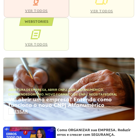
VER TODOS
VER TODOS
WEBSTORIES
VER TODOS
ABERTURA DE EMPRESA
,
ABRIR CNPJ
,
CNPJ ALFANUMÉRICO
,
EMPREENDEDORISMO
,
NOVO FORMATO DE CNPJ
,
RECEITA FEDERAL
Vai abrir uma empresa? Entenda como
funciona o novo CNPJ Alfanumérico
ACESSAR
Como ORGANIZAR sua EMPRESA. Reduzir
erros e crescer com SEGURANÇA.