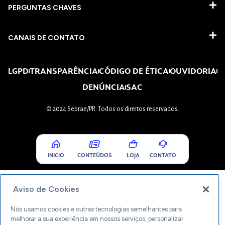
PERGUNTAS CHAVES​
CANAIS DE CONTATO
LGPD
TRANSPARÊNCIA
CÓDIGO DE ÉTICA
OUVIDORIA
DENÚNCIA
SAC
© 2024 Sebrae/PR. Todos os direitos reservados.
INICIO
CONTEÚDOS
LOJA
CONTATO
Aviso de Cookies
Nós usamos cookies e outras tecnologias semelhantes para
melhorar a sua experiência em nossos serviços, personalizar