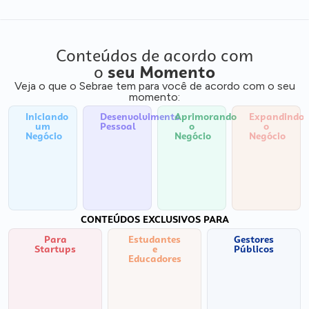
Conteúdos de acordo com
o
seu Momento
Veja o que o Sebrae tem para você de acordo com o seu
momento:
Iniciando
Desenvolvimento
Aprimorando
Expandindo
um
Pessoal
o
o
Negócio
Negócio
Negócio
CONTEÚDOS EXCLUSIVOS PARA
Para
Estudantes
Gestores
Startups
e
Públicos
Educadores