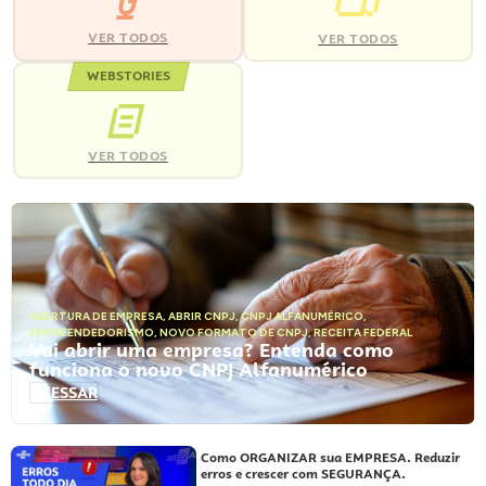
VER TODOS
VER TODOS
WEBSTORIES
VER TODOS
ABERTURA DE EMPRESA
,
ABRIR CNPJ
,
CNPJ ALFANUMÉRICO
,
EMPREENDEDORISMO
,
NOVO FORMATO DE CNPJ
,
RECEITA FEDERAL
Vai abrir uma empresa? Entenda como
funciona o novo CNPJ Alfanumérico
ACESSAR
Como ORGANIZAR sua EMPRESA. Reduzir
erros e crescer com SEGURANÇA.