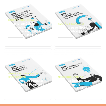
GESTÃO FINANCEIRA
Faça a análise
GESTÃO FINANCEIRA
financeira e atinja o
Faça a precificação do
ponto de equilíbrio |
seu serviço | Prompts
Prompts ChatGPT
ChatGPT
ACESSAR
ACESSAR
NEGÓCIOS
,
PROCESSOS
EMPRESARIAIS
NEGÓCIOS
,
VENDAS
Faça uma proposta
Faça ações para
comercial | Prompts
vender mais |
ChatGPT
Prompts ChatGPT
ACESSAR
ACESSAR