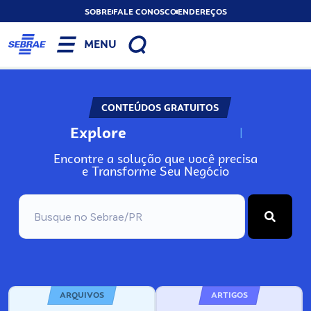
SOBRE
FALE CONOSCO
ENDEREÇOS
MENU
CONTEÚDOS GRATUITOS
Explore
N
o
s
s
o
s
A
Encontre a solução que você precisa
e Transforme Seu Negócio
ARQUIVOS
ARTIGOS