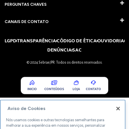
PERGUNTAS CHAVES​
CANAIS DE CONTATO
LGPD
TRANSPARÊNCIA
CÓDIGO DE ÉTICA
OUVIDORIA
DENÚNCIA
SAC
© 2024 Sebrae/PR. Todos os direitos reservados.
INICIO
CONTEÚDOS
LOJA
CONTATO
Aviso de Cookies
Nós usamos cookies e outras tecnologias semelhantes para
melhorar a sua experiência em nossos serviços, personalizar