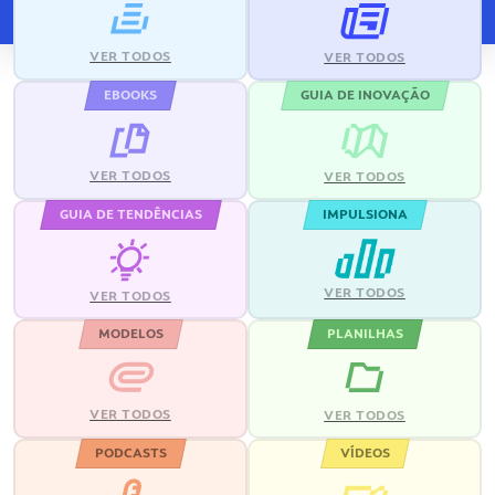
VER TODOS
VER TODOS
EBOOKS
GUIA DE INOVAÇÃO
VER TODOS
VER TODOS
GUIA DE TENDÊNCIAS
IMPULSIONA
VER TODOS
VER TODOS
MODELOS
PLANILHAS
VER TODOS
VER TODOS
PODCASTS
VÍDEOS