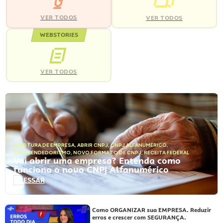
VER TODOS
VER TODOS
WEBSTORIES
VER TODOS
ABERTURA DE EMPRESA
,
ABRIR CNPJ
,
CNPJ ALFANUMÉRICO
,
EMPREENDEDORISMO
,
NOVO FORMATO DE CNPJ
,
RECEITA FEDERAL
Vai abrir uma empresa? Entenda como
funciona o novo CNPJ Alfanumérico
ACESSAR
Como ORGANIZAR sua EMPRESA. Reduzir
erros e crescer com SEGURANÇA.