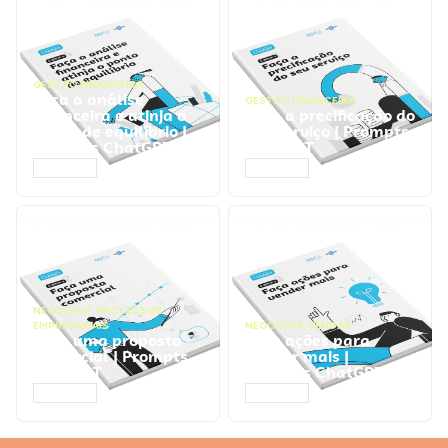
GESTÃO FINANCEIRA
Faça a análise
GESTÃO FINANCEIRA
financeira e atinja o
Faça a precificação do
ponto de equilíbrio |
seu serviço | Prompts
Prompts ChatGPT
ChatGPT
ACESSAR
ACESSAR
NEGÓCIOS
,
PROCESSOS
EMPRESARIAIS
NEGÓCIOS
,
VENDAS
Faça uma proposta
Faça ações para
comercial | Prompts
vender mais |
ChatGPT
Prompts ChatGPT
ACESSAR
ACESSAR