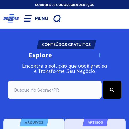
SOBRE
FALE CONOSCO
ENDEREÇOS
MENU
CONTEÚDOS GRATUITOS
Explore
N
o
s
s
o
s
A
Encontre a solução que você precisa
e Transforme Seu Negócio
ARQUIVOS
ARTIGOS