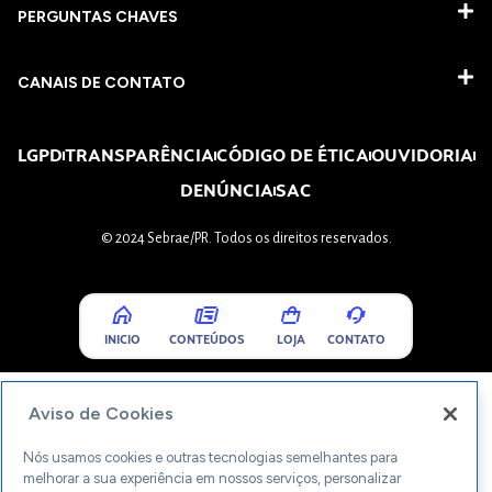
PERGUNTAS CHAVES​
CANAIS DE CONTATO
LGPD
TRANSPARÊNCIA
CÓDIGO DE ÉTICA
OUVIDORIA
DENÚNCIA
SAC
© 2024 Sebrae/PR. Todos os direitos reservados.
INICIO
CONTEÚDOS
LOJA
CONTATO
Aviso de Cookies
Nós usamos cookies e outras tecnologias semelhantes para
melhorar a sua experiência em nossos serviços, personalizar