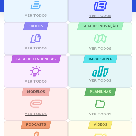
VER TODOS
VER TODOS
EBOOKS
GUIA DE INOVAÇÃO
VER TODOS
VER TODOS
GUIA DE TENDÊNCIAS
IMPULSIONA
VER TODOS
VER TODOS
MODELOS
PLANILHAS
VER TODOS
VER TODOS
PODCASTS
VÍDEOS