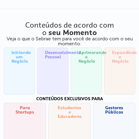
Conteúdos de acordo com
o
seu Momento
Veja o que o Sebrae tem para você de acordo com o seu
momento:
Iniciando
Desenvolvimento
Aprimorando
Expandindo
um
Pessoal
o
o
Negócio
Negócio
Negócio
CONTEÚDOS EXCLUSIVOS PARA
Para
Estudantes
Gestores
Startups
e
Públicos
Educadores