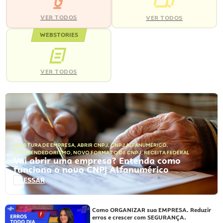
VER TODOS
VER TODOS
WEBSTORIES
VER TODOS
ABERTURA DE EMPRESA
,
ABRIR CNPJ
,
CNPJ ALFANUMÉRICO
,
EMPREENDEDORISMO
,
NOVO FORMATO DE CNPJ
,
RECEITA FEDERAL
Vai abrir uma empresa? Entenda como
funciona o novo CNPJ Alfanumérico
ACESSAR
Como ORGANIZAR sua EMPRESA. Reduzir
erros e crescer com SEGURANÇA.