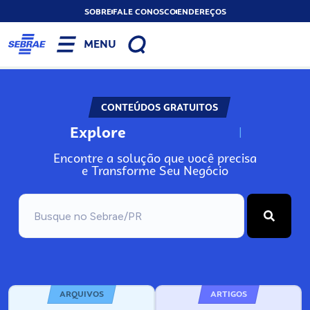
SOBRE
FALE CONOSCO
ENDEREÇOS
MENU
CONTEÚDOS GRATUITOS
Explore
N
o
s
s
o
s
A
Encontre a solução que você precisa
e Transforme Seu Negócio
ARQUIVOS
ARTIGOS