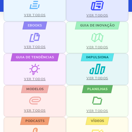
VER TODOS
VER TODOS
EBOOKS
GUIA DE INOVAÇÃO
VER TODOS
VER TODOS
GUIA DE TENDÊNCIAS
IMPULSIONA
VER TODOS
VER TODOS
MODELOS
PLANILHAS
VER TODOS
VER TODOS
PODCASTS
VÍDEOS