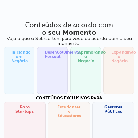
Conteúdos de acordo com
o
seu Momento
Veja o que o Sebrae tem para você de acordo com o seu
momento:
Iniciando
Desenvolvimento
Aprimorando
Expandindo
um
Pessoal
o
o
Negócio
Negócio
Negócio
CONTEÚDOS EXCLUSIVOS PARA
Para
Estudantes
Gestores
Startups
e
Públicos
Educadores