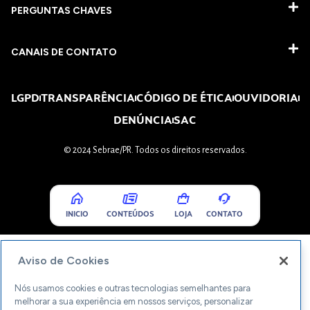
PERGUNTAS CHAVES​
CANAIS DE CONTATO
LGPD
TRANSPARÊNCIA
CÓDIGO DE ÉTICA
OUVIDORIA
DENÚNCIA
SAC
© 2024 Sebrae/PR. Todos os direitos reservados.
INICIO
CONTEÚDOS
LOJA
CONTATO
Aviso de Cookies
Nós usamos cookies e outras tecnologias semelhantes para
melhorar a sua experiência em nossos serviços, personalizar