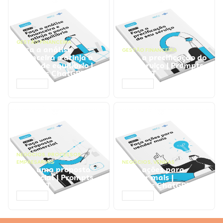
GESTÃO FINANCEIRA
Faça a análise
GESTÃO FINANCEIRA
financeira e atinja o
Faça a precificação do
ponto de equilíbrio |
seu serviço | Prompts
Prompts ChatGPT
ChatGPT
ACESSAR
ACESSAR
NEGÓCIOS
,
PROCESSOS
EMPRESARIAIS
NEGÓCIOS
,
VENDAS
Faça uma proposta
Faça ações para
comercial | Prompts
vender mais |
ChatGPT
Prompts ChatGPT
ACESSAR
ACESSAR