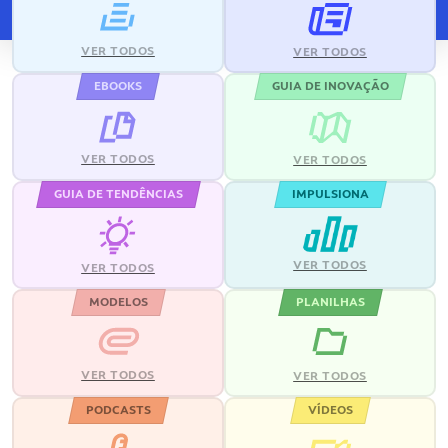
VER TODOS
VER TODOS
EBOOKS
GUIA DE INOVAÇÃO
VER TODOS
VER TODOS
GUIA DE TENDÊNCIAS
IMPULSIONA
VER TODOS
VER TODOS
MODELOS
PLANILHAS
VER TODOS
VER TODOS
PODCASTS
VÍDEOS