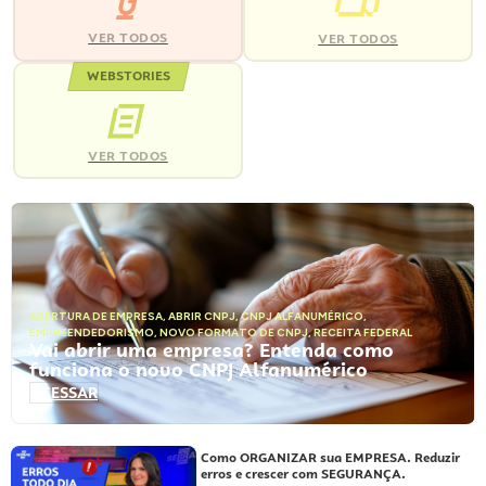
VER TODOS
VER TODOS
WEBSTORIES
VER TODOS
ABERTURA DE EMPRESA
,
ABRIR CNPJ
,
CNPJ ALFANUMÉRICO
,
EMPREENDEDORISMO
,
NOVO FORMATO DE CNPJ
,
RECEITA FEDERAL
Vai abrir uma empresa? Entenda como
funciona o novo CNPJ Alfanumérico
ACESSAR
Como ORGANIZAR sua EMPRESA. Reduzir
erros e crescer com SEGURANÇA.