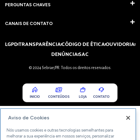
PERGUNTAS CHAVES​
CANAIS DE CONTATO
LGPD
TRANSPARÊNCIA
CÓDIGO DE ÉTICA
OUVIDORIA
DENÚNCIA
SAC
© 2024 Sebrae/PR. Todos os direitos reservados.
INICIO
CONTEÚDOS
LOJA
CONTATO
Aviso de Cookies
Nós usamos cookies e outras tecnologias semelhantes para
melhorar a sua experiência em nossos serviços, personalizar