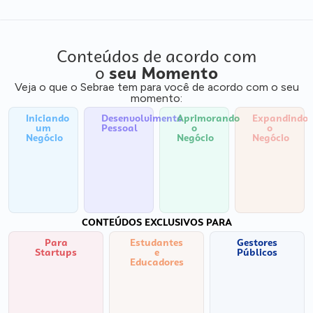
Conteúdos de acordo com
o
seu Momento
Veja o que o Sebrae tem para você de acordo com o seu
momento:
Iniciando
Desenvolvimento
Aprimorando
Expandindo
um
Pessoal
o
o
Negócio
Negócio
Negócio
CONTEÚDOS EXCLUSIVOS PARA
Para
Estudantes
Gestores
Startups
e
Públicos
Educadores