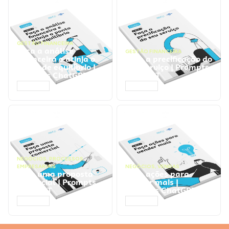
GESTÃO FINANCEIRA
Faça a análise
GESTÃO FINANCEIRA
financeira e atinja o
Faça a precificação do
ponto de equilíbrio |
seu serviço | Prompts
Prompts ChatGPT
ChatGPT
ACESSAR
ACESSAR
NEGÓCIOS
,
PROCESSOS
EMPRESARIAIS
NEGÓCIOS
,
VENDAS
Faça uma proposta
Faça ações para
comercial | Prompts
vender mais |
ChatGPT
Prompts ChatGPT
ACESSAR
ACESSAR