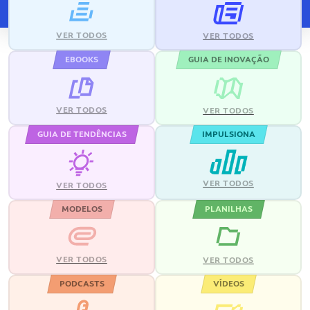
VER TODOS
VER TODOS
EBOOKS
GUIA DE INOVAÇÃO
VER TODOS
VER TODOS
GUIA DE TENDÊNCIAS
IMPULSIONA
VER TODOS
VER TODOS
MODELOS
PLANILHAS
VER TODOS
VER TODOS
PODCASTS
VÍDEOS