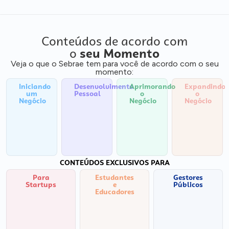
Conteúdos de acordo com
o
seu Momento
Veja o que o Sebrae tem para você de acordo com o seu
momento:
Iniciando
Desenvolvimento
Aprimorando
Expandindo
um
Pessoal
o
o
Negócio
Negócio
Negócio
CONTEÚDOS EXCLUSIVOS PARA
Para
Estudantes
Gestores
Startups
e
Públicos
Educadores