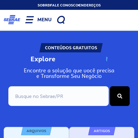
SOBRE
FALE CONOSCO
ENDEREÇOS
MENU
CONTEÚDOS GRATUITOS
Explore
N
o
s
s
o
s
A
Encontre a solução que você precisa
e Transforme Seu Negócio
ARQUIVOS
ARTIGOS