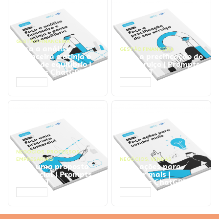
GESTÃO FINANCEIRA
Faça a análise
GESTÃO FINANCEIRA
financeira e atinja o
Faça a precificação do
ponto de equilíbrio |
seu serviço | Prompts
Prompts ChatGPT
ChatGPT
ACESSAR
ACESSAR
NEGÓCIOS
,
PROCESSOS
EMPRESARIAIS
NEGÓCIOS
,
VENDAS
Faça uma proposta
Faça ações para
comercial | Prompts
vender mais |
ChatGPT
Prompts ChatGPT
ACESSAR
ACESSAR