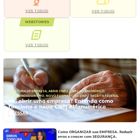
VER TODOS
VER TODOS
WEBSTORIES
VER TODOS
ABERTURA DE EMPRESA
,
ABRIR CNPJ
,
CNPJ ALFANUMÉRICO
,
EMPREENDEDORISMO
,
NOVO FORMATO DE CNPJ
,
RECEITA FEDERAL
Vai abrir uma empresa? Entenda como
funciona o novo CNPJ Alfanumérico
ACESSAR
Como ORGANIZAR sua EMPRESA. Reduzir
erros e crescer com SEGURANÇA.