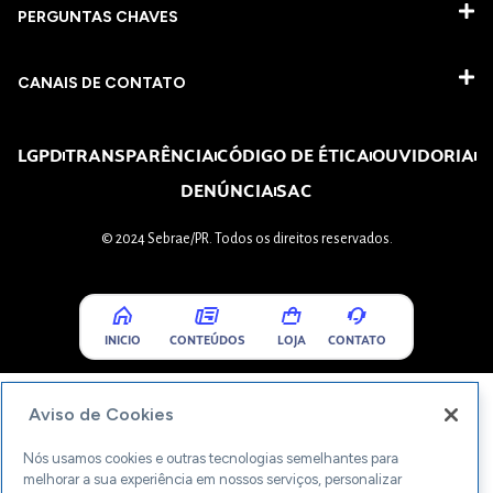
PERGUNTAS CHAVES​
CANAIS DE CONTATO
LGPD
TRANSPARÊNCIA
CÓDIGO DE ÉTICA
OUVIDORIA
DENÚNCIA
SAC
© 2024 Sebrae/PR. Todos os direitos reservados.
INICIO
CONTEÚDOS
LOJA
CONTATO
Aviso de Cookies
Nós usamos cookies e outras tecnologias semelhantes para
melhorar a sua experiência em nossos serviços, personalizar