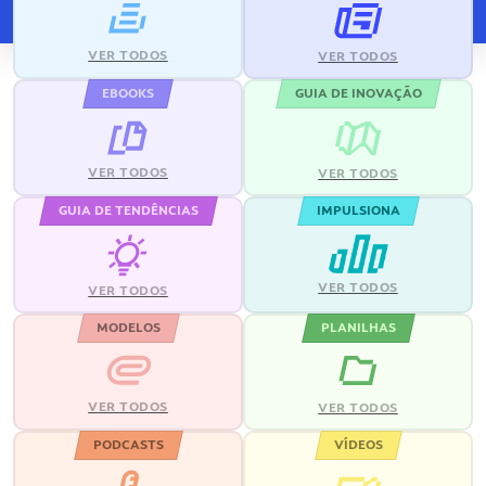
VER TODOS
VER TODOS
EBOOKS
GUIA DE INOVAÇÃO
VER TODOS
VER TODOS
GUIA DE TENDÊNCIAS
IMPULSIONA
VER TODOS
VER TODOS
MODELOS
PLANILHAS
VER TODOS
VER TODOS
PODCASTS
VÍDEOS