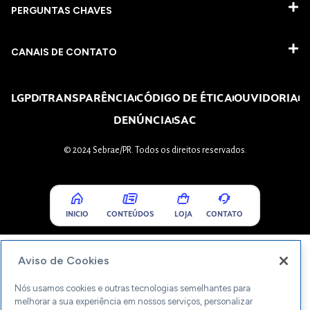
PERGUNTAS CHAVES​
CANAIS DE CONTATO
LGPD
TRANSPARÊNCIA
CÓDIGO DE ÉTICA
OUVIDORIA
DENÚNCIA
SAC
© 2024 Sebrae/PR. Todos os direitos reservados.
INICIO
CONTEÚDOS
LOJA
CONTATO
Aviso de Cookies
Nós usamos cookies e outras tecnologias semelhantes para
melhorar a sua experiência em nossos serviços, personalizar