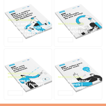
GESTÃO FINANCEIRA
Faça a análise
GESTÃO FINANCEIRA
financeira e atinja o
Faça a precificação do
ponto de equilíbrio |
seu serviço | Prompts
Prompts ChatGPT
ChatGPT
ACESSAR
ACESSAR
NEGÓCIOS
,
PROCESSOS
EMPRESARIAIS
NEGÓCIOS
,
VENDAS
Faça uma proposta
Faça ações para
comercial | Prompts
vender mais |
ChatGPT
Prompts ChatGPT
ACESSAR
ACESSAR