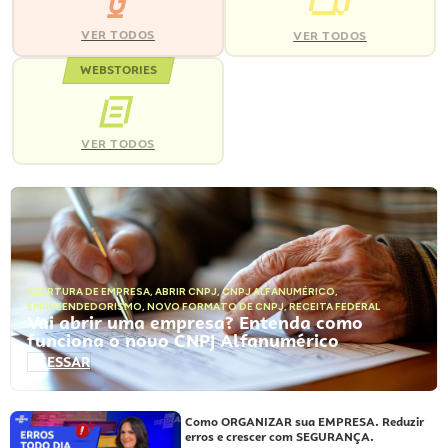
VER TODOS
VER TODOS
WEBSTORIES
VER TODOS
ABERTURA DE EMPRESA
,
ABRIR CNPJ
,
CNPJ ALFANUMÉRICO
,
EMPREENDEDORISMO
,
NOVO FORMATO DE CNPJ
,
RECEITA FEDERAL
Vai abrir uma empresa? Entenda como
funciona o novo CNPJ Alfanumérico
ACESSAR
Como ORGANIZAR sua EMPRESA. Reduzir
erros e crescer com SEGURANÇA.