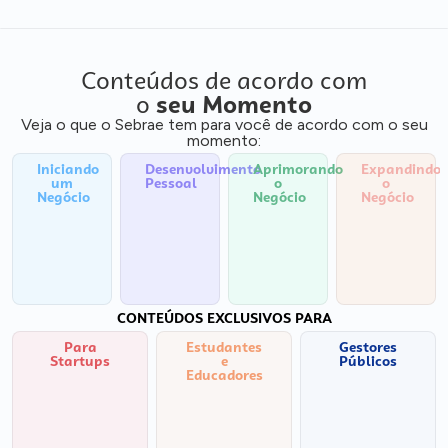
Conteúdos de acordo com
o
seu Momento
Veja o que o Sebrae tem para você de acordo com o seu
momento:
Iniciando
Desenvolvimento
Aprimorando
Expandindo
um
Pessoal
o
o
Negócio
Negócio
Negócio
CONTEÚDOS EXCLUSIVOS PARA
Para
Estudantes
Gestores
Startups
e
Públicos
Educadores