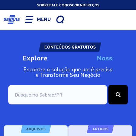
SOBRE
FALE CONOSCO
ENDEREÇOS
MENU
CONTEÚDOS GRATUITOS
Explore
N
o
s
s
o
s
I
n
f
Encontre a solução que você precisa
e Transforme Seu Negócio
ARQUIVOS
ARTIGOS