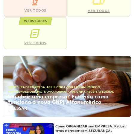
VER TODOS
VER TODOS
WEBSTORIES
VER TODOS
ABERTURA DE EMPRESA
,
ABRIR CNPJ
,
CNPJ ALFANUMÉRICO
,
EMPREENDEDORISMO
,
NOVO FORMATO DE CNPJ
,
RECEITA FEDERAL
Vai abrir uma empresa? Entenda como
funciona o novo CNPJ Alfanumérico
ACESSAR
Como ORGANIZAR sua EMPRESA. Reduzir
erros e crescer com SEGURANÇA.