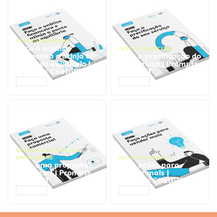
GESTÃO FINANCEIRA
Faça a análise
GESTÃO FINANCEIRA
financeira e atinja o
Faça a precificação do
ponto de equilíbrio |
seu serviço | Prompts
Prompts ChatGPT
ChatGPT
ACESSAR
ACESSAR
NEGÓCIOS
,
PROCESSOS
EMPRESARIAIS
NEGÓCIOS
,
VENDAS
Faça uma proposta
Faça ações para
comercial | Prompts
vender mais |
ChatGPT
Prompts ChatGPT
ACESSAR
ACESSAR