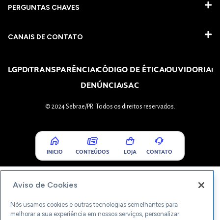
PERGUNTAS CHAVES​
CANAIS DE CONTATO
LGPD
TRANSPARÊNCIA
CÓDIGO DE ÉTICA
OUVIDORIA
DENÚNCIA
SAC
© 2024 Sebrae/PR. Todos os direitos reservados.
INICIO
CONTEÚDOS
LOJA
CONTATO
Aviso de Cookies
Nós usamos cookies e outras tecnologias semelhantes para
melhorar a sua experiência em nossos serviços, personalizar