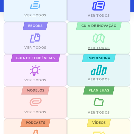
VER TODOS
VER TODOS
EBOOKS
GUIA DE INOVAÇÃO
VER TODOS
VER TODOS
GUIA DE TENDÊNCIAS
IMPULSIONA
VER TODOS
VER TODOS
MODELOS
PLANILHAS
VER TODOS
VER TODOS
PODCASTS
VÍDEOS