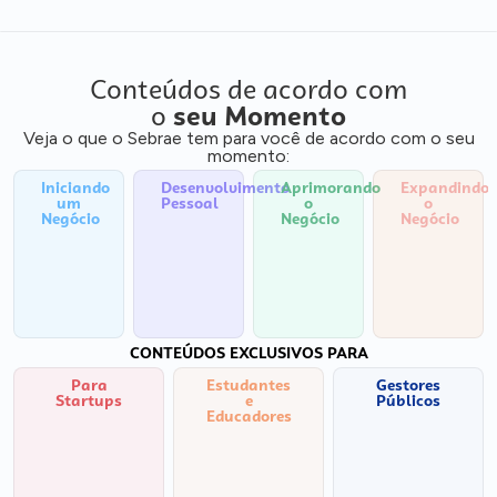
Conteúdos de acordo com
o
seu Momento
Veja o que o Sebrae tem para você de acordo com o seu
momento:
Iniciando
Desenvolvimento
Aprimorando
Expandindo
um
Pessoal
o
o
Negócio
Negócio
Negócio
CONTEÚDOS EXCLUSIVOS PARA
Para
Estudantes
Gestores
Startups
e
Públicos
Educadores