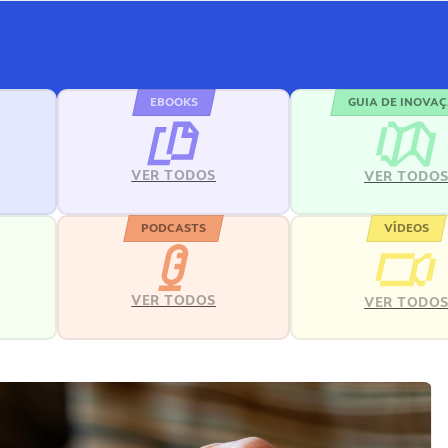
EBOOKS
GUIA DE INOVA
VER TODOS
VER TODO
PODCASTS
VÍDEOS
VER TODOS
VER TODO