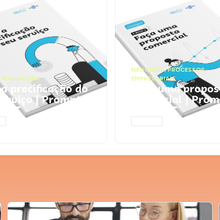
NEGÓCIOS
,
PROCESSOS
 FINANCEIRA
EMPRESARIAIS
 a precificação do
Faça uma propos
serviço | Prompts
comercial | Prom
tGPT
ChatGPT
AR
ACESSAR