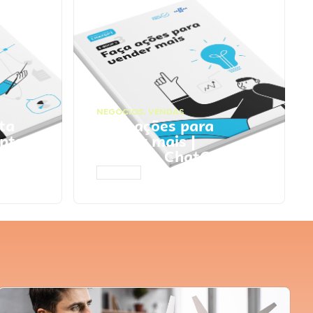
NEGÓCIOS
,
VENDAS
ta
Faça ações para
pts
vender mais |
Prompts ChatGPT
ACESSAR