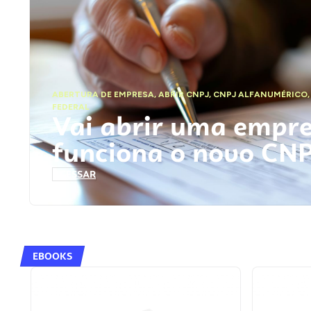
ABERTURA DE EMPRESA
,
ABRIR CNPJ
,
CNPJ ALFANUMÉRICO
FEDERAL
Vai abrir uma empr
funciona o novo CN
ACESSAR
EBOOKS