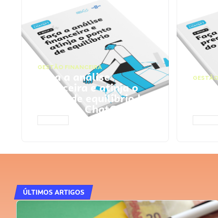
GESTÃO FINANCEIRA
Faça a análise
GESTÃO
financeira e atinja o
Faça
ponto de equilíbrio |
seu 
Prompts ChatGPT
Cha
ACESSAR
ACESS
ÚLTIMOS ARTIGOS