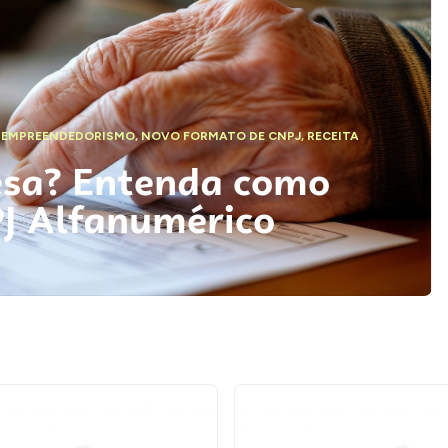
,
EMPREENDEDORISMO
,
NOVO FORMATO DE CNPJ
,
RECEITA
esa? Entenda como
PJ Alfanumérico