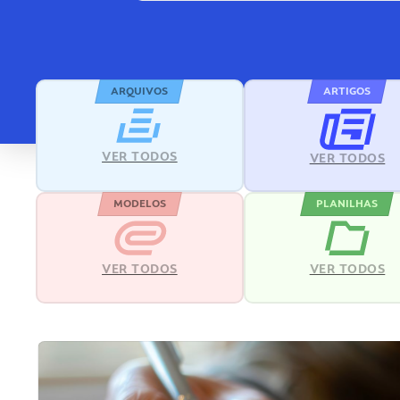
ARQUIVOS
ARTIGOS
VER TODOS
VER TODOS
MODELOS
PLANILHAS
VER TODOS
VER TODOS