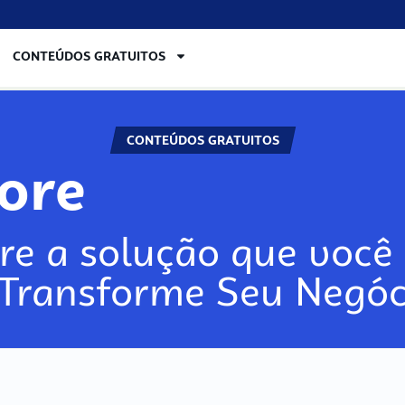
CONTEÚDOS GRATUITOS
CONTEÚDOS GRATUITOS
lore
re a solução que você 
 Transforme Seu Negóc