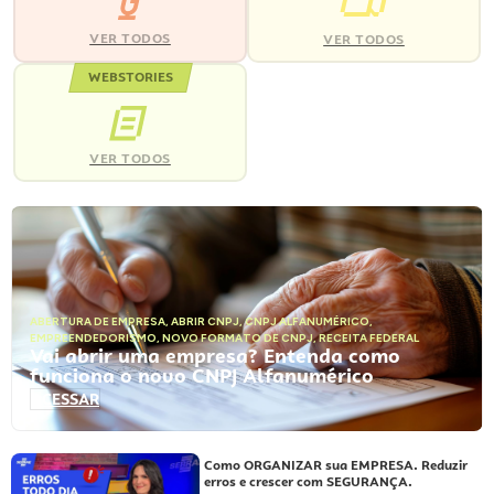
VER TODOS
VER TODOS
WEBSTORIES
VER TODOS
ABERTURA DE EMPRESA
,
ABRIR CNPJ
,
CNPJ ALFANUMÉRICO
,
EMPREENDEDORISMO
,
NOVO FORMATO DE CNPJ
,
RECEITA FEDERAL
Vai abrir uma empresa? Entenda como
funciona o novo CNPJ Alfanumérico
ACESSAR
Como ORGANIZAR sua EMPRESA. Reduzir
erros e crescer com SEGURANÇA.