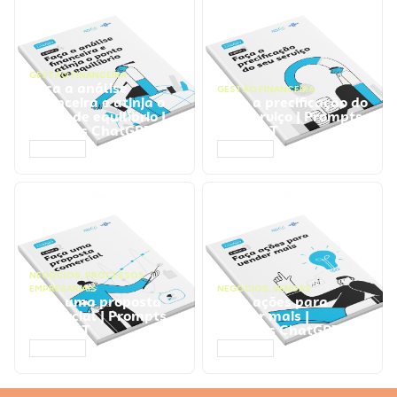
GESTÃO FINANCEIRA
Faça a análise
GESTÃO FINANCEIRA
financeira e atinja o
Faça a precificação do
ponto de equilíbrio |
seu serviço | Prompts
Prompts ChatGPT
ChatGPT
ACESSAR
ACESSAR
NEGÓCIOS
,
PROCESSOS
EMPRESARIAIS
NEGÓCIOS
,
VENDAS
Faça uma proposta
Faça ações para
comercial | Prompts
vender mais |
ChatGPT
Prompts ChatGPT
ACESSAR
ACESSAR