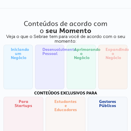
Conteúdos de acordo com
o
seu Momento
Veja o que o Sebrae tem para você de acordo com o seu
momento:
Iniciando
Desenvolvimento
Aprimorando
Expandindo
um
Pessoal
o
o
Negócio
Negócio
Negócio
CONTEÚDOS EXCLUSIVOS PARA
Para
Estudantes
Gestores
Startups
e
Públicos
Educadores