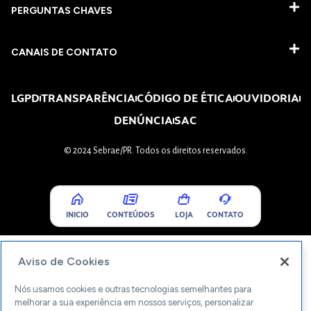
PERGUNTAS CHAVES​
CANAIS DE CONTATO
LGPD
TRANSPARÊNCIA
CÓDIGO DE ÉTICA
OUVIDORIA
DENÚNCIA
SAC
© 2024 Sebrae/PR. Todos os direitos reservados.
INICIO
CONTEÚDOS
LOJA
CONTATO
Aviso de Cookies
Nós usamos cookies e outras tecnologias semelhantes para
melhorar a sua experiência em nossos serviços, personalizar