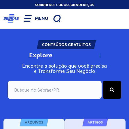
SOBRE
FALE CONOSCO
ENDEREÇOS
MENU
CONTEÚDOS GRATUITOS
Explore
N
o
s
s
o
s
A
Encontre a solução que você precisa
e Transforme Seu Negócio
ARQUIVOS
ARTIGOS