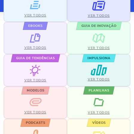
VER TODOS
VER TODOS
EBOOKS
GUIA DE INOVAÇÃO
VER TODOS
VER TODOS
GUIA DE TENDÊNCIAS
IMPULSIONA
VER TODOS
VER TODOS
MODELOS
PLANILHAS
VER TODOS
VER TODOS
PODCASTS
VÍDEOS