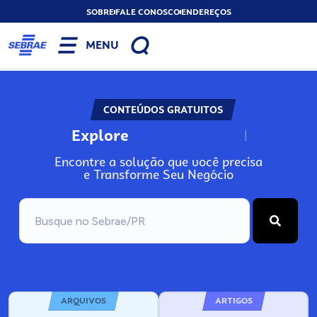
SOBRE
FALE CONOSCO
ENDEREÇOS
MENU
CONTEÚDOS GRATUITOS
Explore
N
o
s
s
o
s
A
Encontre a solução que você precisa
e Transforme Seu Negócio
ARQUIVOS
ARTIGOS