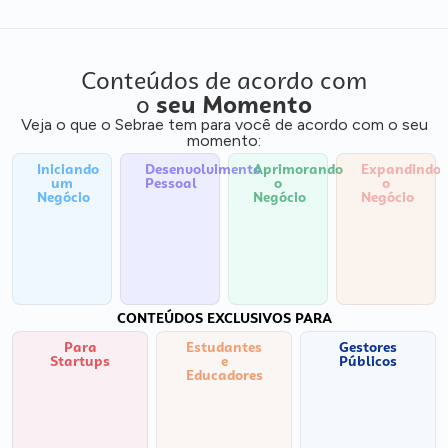
Conteúdos de acordo com
o
seu Momento
Veja o que o Sebrae tem para você de acordo com o seu
momento:
Iniciando
Desenvolvimento
Aprimorando
Expandindo
um
Pessoal
o
o
Negócio
Negócio
Negócio
CONTEÚDOS EXCLUSIVOS PARA
Para
Estudantes
Gestores
Startups
e
Públicos
Educadores