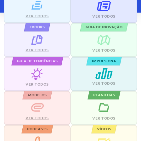
VER TODOS
VER TODOS
EBOOKS
GUIA DE INOVAÇÃO
VER TODOS
VER TODOS
GUIA DE TENDÊNCIAS
IMPULSIONA
VER TODOS
VER TODOS
MODELOS
PLANILHAS
VER TODOS
VER TODOS
PODCASTS
VÍDEOS