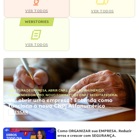
VER TODOS
VER TODOS
WEBSTORIES
VER TODOS
ABERTURA DE EMPRESA
,
ABRIR CNPJ
,
CNPJ ALFANUMÉRICO
,
EMPREENDEDORISMO
,
NOVO FORMATO DE CNPJ
,
RECEITA FEDERAL
Vai abrir uma empresa? Entenda como
funciona o novo CNPJ Alfanumérico
ACESSAR
Como ORGANIZAR sua EMPRESA. Reduzir
erros e crescer com SEGURANÇA.