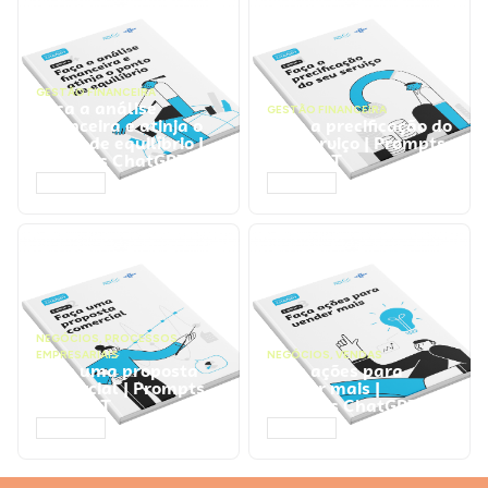
GESTÃO FINANCEIRA
Faça a análise
GESTÃO FINANCEIRA
financeira e atinja o
Faça a precificação do
ponto de equilíbrio |
seu serviço | Prompts
Prompts ChatGPT
ChatGPT
ACESSAR
ACESSAR
NEGÓCIOS
,
PROCESSOS
EMPRESARIAIS
NEGÓCIOS
,
VENDAS
Faça uma proposta
Faça ações para
comercial | Prompts
vender mais |
ChatGPT
Prompts ChatGPT
ACESSAR
ACESSAR