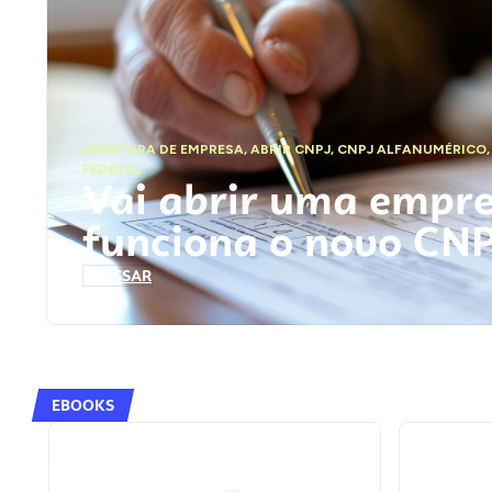
ABERTURA DE EMPRESA
,
ABRIR CNPJ
,
CNPJ ALFANUMÉRICO
FEDERAL
Vai abrir uma empr
funciona o novo CN
ACESSAR
EBOOKS