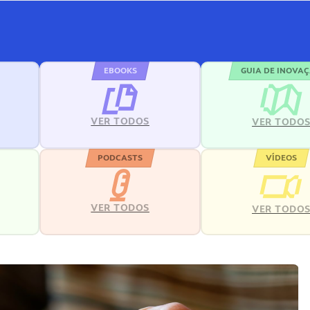
EBOOKS
GUIA DE INOVA
VER TODOS
VER TODO
PODCASTS
VÍDEOS
VER TODOS
VER TODO