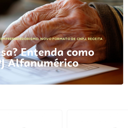
,
EMPREENDEDORISMO
,
NOVO FORMATO DE CNPJ
,
RECEITA
esa? Entenda como
PJ Alfanumérico