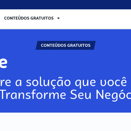
CONTEÚDOS GRATUITOS
CONTEÚDOS GRATUITOS
lore
re a solução que você 
 Transforme Seu Negóc