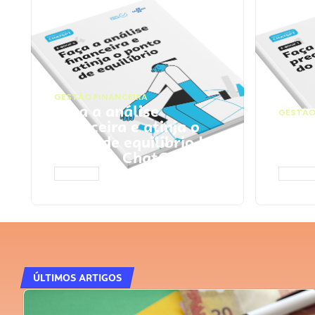
GESTÃO FINANCEIRA
Faça a análise
GESTÃO
financeira e atinja o
Faça
ponto de equilíbrio |
seu 
Prompts ChatGPT
Cha
ACESSAR
ACESS
ÚLTIMOS ARTIGOS