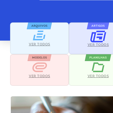
ARQUIVOS
ARTIGOS
VER TODOS
VER TODOS
MODELOS
PLANILHAS
VER TODOS
VER TODOS