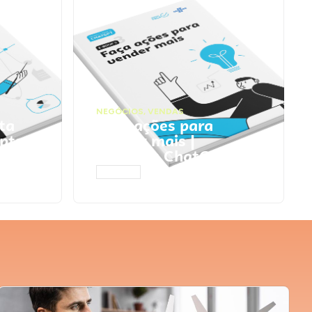
NEGÓCIOS
,
VENDAS
ta
Faça ações para
pts
vender mais |
Prompts ChatGPT
ACESSAR