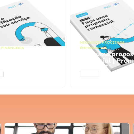
NEGÓCIOS
,
PROCESSOS
 FINANCEIRA
EMPRESARIAIS
 a precificação do
Faça uma propos
serviço | Prompts
comercial | Prom
tGPT
ChatGPT
AR
ACESSAR