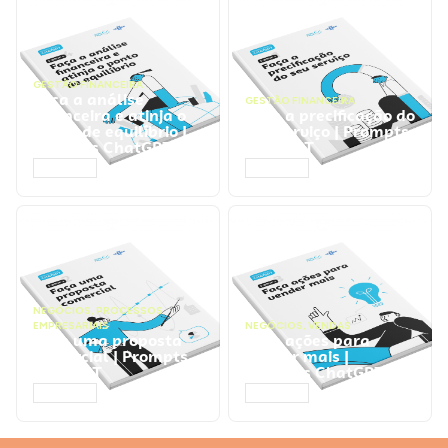
GESTÃO FINANCEIRA
Faça a análise
GESTÃO FINANCEIRA
financeira e atinja o
Faça a precificação do
ponto de equilíbrio |
seu serviço | Prompts
Prompts ChatGPT
ChatGPT
ACESSAR
ACESSAR
NEGÓCIOS
,
PROCESSOS
EMPRESARIAIS
NEGÓCIOS
,
VENDAS
Faça uma proposta
Faça ações para
comercial | Prompts
vender mais |
ChatGPT
Prompts ChatGPT
ACESSAR
ACESSAR