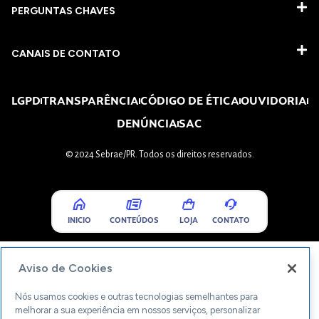
PERGUNTAS CHAVES​
CANAIS DE CONTATO
LGPD
TRANSPARÊNCIA
CÓDIGO DE ÉTICA
OUVIDORIA
DENÚNCIA
SAC
© 2024 Sebrae/PR. Todos os direitos reservados.
INICIO
CONTEÚDOS
LOJA
CONTATO
Aviso de Cookies
Nós usamos cookies e outras tecnologias semelhantes para
melhorar a sua experiência em nossos serviços, personalizar