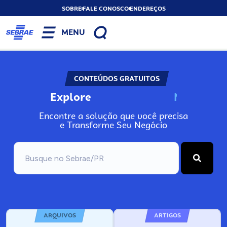
SOBRE
FALE CONOSCO
ENDEREÇOS
MENU
CONTEÚDOS GRATUITOS
Explore
N
o
s
s
o
s
A
Encontre a solução que você precisa
e Transforme Seu Negócio
ARQUIVOS
ARTIGOS