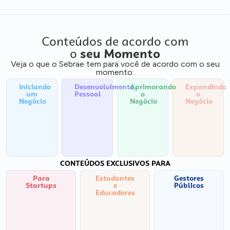
Conteúdos de acordo com
o
seu Momento
Veja o que o Sebrae tem para você de acordo com o seu
momento:
Iniciando
Desenvolvimento
Aprimorando
Expandindo
um
Pessoal
o
o
Negócio
Negócio
Negócio
CONTEÚDOS EXCLUSIVOS PARA
Para
Estudantes
Gestores
Startups
e
Públicos
Educadores