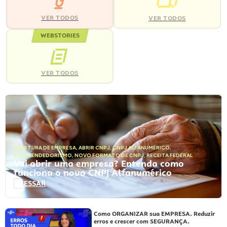
VER TODOS
VER TODOS
WEBSTORIES
VER TODOS
ABERTURA DE EMPRESA
,
ABRIR CNPJ
,
CNPJ ALFANUMÉRICO
,
EMPREENDEDORISMO
,
NOVO FORMATO DE CNPJ
,
RECEITA FEDERAL
Vai abrir uma empresa? Entenda como
funciona o novo CNPJ Alfanumérico
ACESSAR
Como ORGANIZAR sua EMPRESA. Reduzir
erros e crescer com SEGURANÇA.