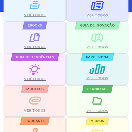
VER TODOS
VER TODOS
EBOOKS
GUIA DE INOVAÇÃO
VER TODOS
VER TODOS
GUIA DE TENDÊNCIAS
IMPULSIONA
VER TODOS
VER TODOS
MODELOS
PLANILHAS
VER TODOS
VER TODOS
PODCASTS
VÍDEOS