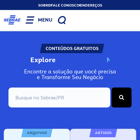
SOBRE
FALE CONOSCO
ENDEREÇOS
MENU
CONTEÚDOS GRATUITOS
Explore
N
o
s
s
o
s
A
Encontre a solução que você precisa
e Transforme Seu Negócio
ARQUIVOS
ARTIGOS