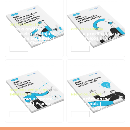
GESTÃO FINANCEIRA
Faça a análise
GESTÃO FINANCEIRA
financeira e atinja o
Faça a precificação do
ponto de equilíbrio |
seu serviço | Prompts
Prompts ChatGPT
ChatGPT
ACESSAR
ACESSAR
NEGÓCIOS
,
PROCESSOS
EMPRESARIAIS
NEGÓCIOS
,
VENDAS
Faça uma proposta
Faça ações para
comercial | Prompts
vender mais |
ChatGPT
Prompts ChatGPT
ACESSAR
ACESSAR