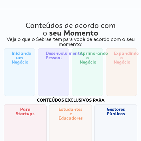
Conteúdos de acordo com
o
seu Momento
Veja o que o Sebrae tem para você de acordo com o seu
momento:
Iniciando
Desenvolvimento
Aprimorando
Expandindo
um
Pessoal
o
o
Negócio
Negócio
Negócio
CONTEÚDOS EXCLUSIVOS PARA
Para
Estudantes
Gestores
Startups
e
Públicos
Educadores