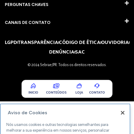
PERGUNTAS CHAVES​
CANAIS DE CONTATO
LGPD
TRANSPARÊNCIA
CÓDIGO DE ÉTICA
OUVIDORIA
DENÚNCIA
SAC
© 2024 Sebrae/PR. Todos os direitos reservados.
INICIO
CONTEÚDOS
LOJA
CONTATO
Aviso de Cookies
Nós usamos cookies e outras tecnologias semelhantes para
melhorar a sua experiência em nossos serviços, personalizar