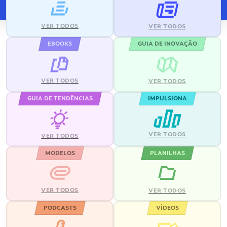
VER TODOS
VER TODOS
EBOOKS
GUIA DE INOVAÇÃO
VER TODOS
VER TODOS
GUIA DE TENDÊNCIAS
IMPULSIONA
VER TODOS
VER TODOS
MODELOS
PLANILHAS
VER TODOS
VER TODOS
PODCASTS
VÍDEOS