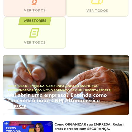
VER TODOS
VER TODOS
WEBSTORIES
VER TODOS
ABERTURA DE EMPRESA
,
ABRIR CNPJ
,
CNPJ ALFANUMÉRICO
,
EMPREENDEDORISMO
,
NOVO FORMATO DE CNPJ
,
RECEITA FEDERAL
Vai abrir uma empresa? Entenda como
funciona o novo CNPJ Alfanumérico
ACESSAR
Como ORGANIZAR sua EMPRESA. Reduzir
erros e crescer com SEGURANÇA.