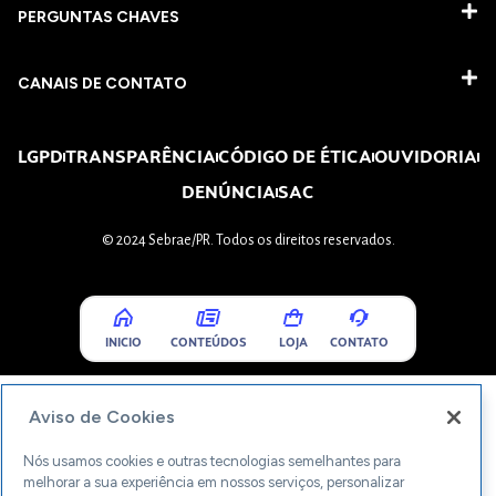
PERGUNTAS CHAVES​
CANAIS DE CONTATO
LGPD
TRANSPARÊNCIA
CÓDIGO DE ÉTICA
OUVIDORIA
DENÚNCIA
SAC
© 2024 Sebrae/PR. Todos os direitos reservados.
INICIO
CONTEÚDOS
LOJA
CONTATO
Aviso de Cookies
Nós usamos cookies e outras tecnologias semelhantes para
melhorar a sua experiência em nossos serviços, personalizar