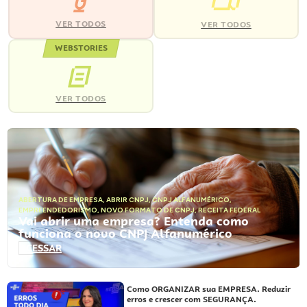
VER TODOS
VER TODOS
WEBSTORIES
VER TODOS
ABERTURA DE EMPRESA
,
ABRIR CNPJ
,
CNPJ ALFANUMÉRICO
,
EMPREENDEDORISMO
,
NOVO FORMATO DE CNPJ
,
RECEITA FEDERAL
Vai abrir uma empresa? Entenda como
funciona o novo CNPJ Alfanumérico
ACESSAR
Como ORGANIZAR sua EMPRESA. Reduzir
erros e crescer com SEGURANÇA.