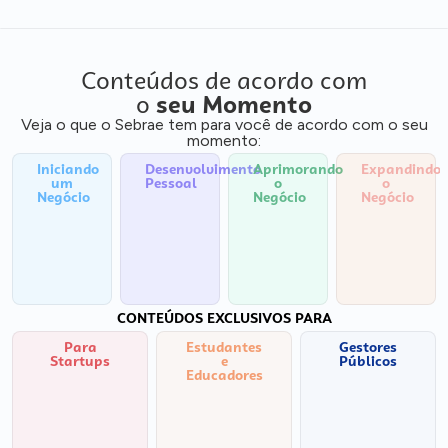
Conteúdos de acordo com
o
seu Momento
Veja o que o Sebrae tem para você de acordo com o seu
momento:
Iniciando
Desenvolvimento
Aprimorando
Expandindo
um
Pessoal
o
o
Negócio
Negócio
Negócio
CONTEÚDOS EXCLUSIVOS PARA
Para
Estudantes
Gestores
Startups
e
Públicos
Educadores