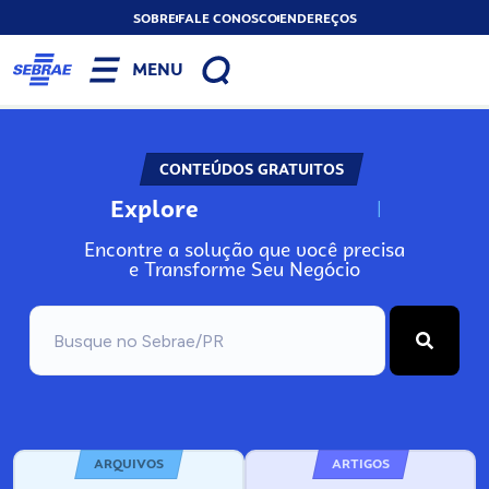
SOBRE
FALE CONOSCO
ENDEREÇOS
MENU
CONTEÚDOS GRATUITOS
Explore
N
o
s
s
o
s
A
Encontre a solução que você precisa
e Transforme Seu Negócio
ARQUIVOS
ARTIGOS