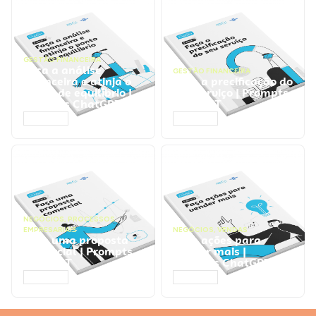
GESTÃO FINANCEIRA
Faça a análise
GESTÃO FINANCEIRA
financeira e atinja o
Faça a precificação do
ponto de equilíbrio |
seu serviço | Prompts
Prompts ChatGPT
ChatGPT
ACESSAR
ACESSAR
NEGÓCIOS
,
PROCESSOS
EMPRESARIAIS
NEGÓCIOS
,
VENDAS
Faça uma proposta
Faça ações para
comercial | Prompts
vender mais |
ChatGPT
Prompts ChatGPT
ACESSAR
ACESSAR