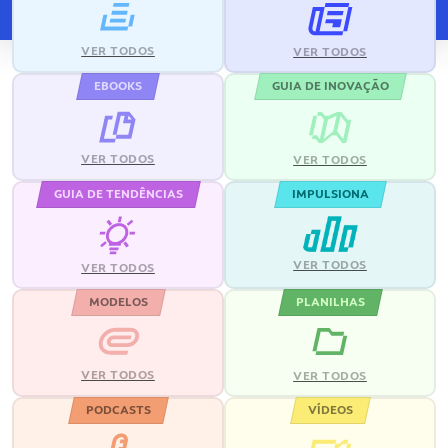
VER TODOS
VER TODOS
EBOOKS
GUIA DE INOVAÇÃO
VER TODOS
VER TODOS
GUIA DE TENDÊNCIAS
IMPULSIONA
VER TODOS
VER TODOS
MODELOS
PLANILHAS
VER TODOS
VER TODOS
PODCASTS
VÍDEOS