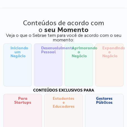
Conteúdos de acordo com
o
seu Momento
Veja o que o Sebrae tem para você de acordo com o seu
momento:
Iniciando
Desenvolvimento
Aprimorando
Expandindo
um
Pessoal
o
o
Negócio
Negócio
Negócio
CONTEÚDOS EXCLUSIVOS PARA
Para
Estudantes
Gestores
Startups
e
Públicos
Educadores