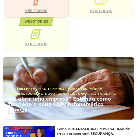
VER TODOS
VER TODOS
WEBSTORIES
VER TODOS
ABERTURA DE EMPRESA
,
ABRIR CNPJ
,
CNPJ ALFANUMÉRICO
,
EMPREENDEDORISMO
,
NOVO FORMATO DE CNPJ
,
RECEITA FEDERAL
Vai abrir uma empresa? Entenda como
funciona o novo CNPJ Alfanumérico
ACESSAR
Como ORGANIZAR sua EMPRESA. Reduzir
erros e crescer com SEGURANÇA.