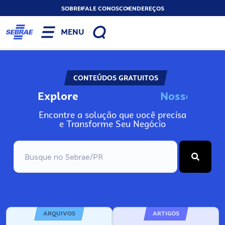
SOBRE
FALE CONOSCO
ENDEREÇOS
MENU
CONTEÚDOS GRATUITOS
Explore
N
o
s
s
o
s
A
Encontre a solução que você precisa
e Transforme Seu Negócio
ARQUIVOS
ARTIGOS