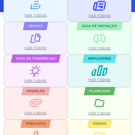
VER TODOS
VER TODOS
EBOOKS
GUIA DE INOVAÇÃO
VER TODOS
VER TODOS
GUIA DE TENDÊNCIAS
IMPULSIONA
VER TODOS
VER TODOS
MODELOS
PLANILHAS
VER TODOS
VER TODOS
PODCASTS
VÍDEOS