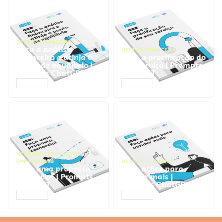
GESTÃO FINANCEIRA
Faça a análise
GESTÃO FINANCEIRA
financeira e atinja o
Faça a precificação do
ponto de equilíbrio |
seu serviço | Prompts
Prompts ChatGPT
ChatGPT
ACESSAR
ACESSAR
NEGÓCIOS
,
PROCESSOS
EMPRESARIAIS
NEGÓCIOS
,
VENDAS
Faça uma proposta
Faça ações para
comercial | Prompts
vender mais |
ChatGPT
Prompts ChatGPT
ACESSAR
ACESSAR