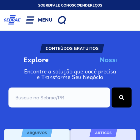
SOBRE
FALE CONOSCO
ENDEREÇOS
MENU
CONTEÚDOS GRATUITOS
Explore
N
o
s
s
o
s
I
n
Encontre a solução que você precisa
e Transforme Seu Negócio
ARQUIVOS
ARTIGOS