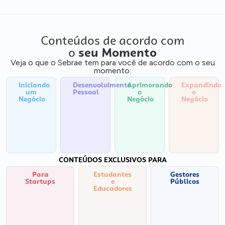
Conteúdos de acordo com
o
seu Momento
Veja o que o Sebrae tem para você de acordo com o seu
momento:
Iniciando
Desenvolvimento
Aprimorando
Expandindo
um
Pessoal
o
o
Negócio
Negócio
Negócio
CONTEÚDOS EXCLUSIVOS PARA
Para
Estudantes
Gestores
Startups
e
Públicos
Educadores