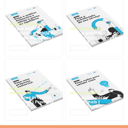
GESTÃO FINANCEIRA
Faça a análise
GESTÃO FINANCEIRA
financeira e atinja o
Faça a precificação do
ponto de equilíbrio |
seu serviço | Prompts
Prompts ChatGPT
ChatGPT
ACESSAR
ACESSAR
NEGÓCIOS
,
PROCESSOS
EMPRESARIAIS
NEGÓCIOS
,
VENDAS
Faça uma proposta
Faça ações para
comercial | Prompts
vender mais |
ChatGPT
Prompts ChatGPT
ACESSAR
ACESSAR