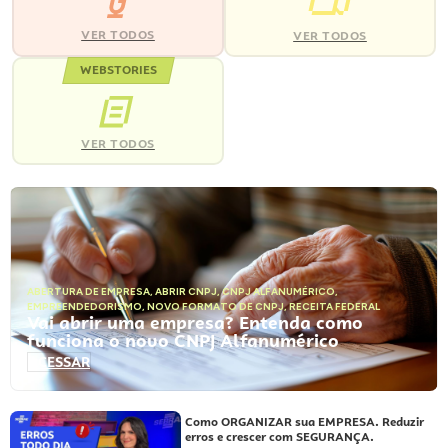
VER TODOS
VER TODOS
WEBSTORIES
VER TODOS
ABERTURA DE EMPRESA
,
ABRIR CNPJ
,
CNPJ ALFANUMÉRICO
,
EMPREENDEDORISMO
,
NOVO FORMATO DE CNPJ
,
RECEITA FEDERAL
Vai abrir uma empresa? Entenda como
funciona o novo CNPJ Alfanumérico
ACESSAR
Como ORGANIZAR sua EMPRESA. Reduzir
erros e crescer com SEGURANÇA.