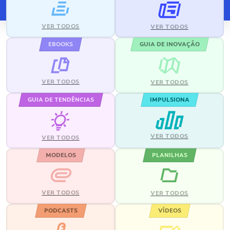
VER TODOS
VER TODOS
EBOOKS
GUIA DE INOVAÇÃO
VER TODOS
VER TODOS
GUIA DE TENDÊNCIAS
IMPULSIONA
VER TODOS
VER TODOS
MODELOS
PLANILHAS
VER TODOS
VER TODOS
PODCASTS
VÍDEOS