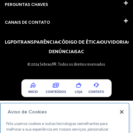
PERGUNTAS CHAVES​
CANAIS DE CONTATO
LGPD
TRANSPARÊNCIA
CÓDIGO DE ÉTICA
OUVIDORIA
DENÚNCIA
SAC
© 2024 Sebrae/PR. Todos os direitos reservados.
INICIO
CONTEÚDOS
LOJA
CONTATO
Aviso de Cookies
Nós usamos cookies e outras tecnologias semelhantes para
melhorar a sua experiência em nossos serviços, personalizar