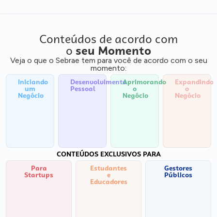
Conteúdos de acordo com
o
seu Momento
Veja o que o Sebrae tem para você de acordo com o seu
momento:
Iniciando
Desenvolvimento
Aprimorando
Expandindo
um
Pessoal
o
o
Negócio
Negócio
Negócio
CONTEÚDOS EXCLUSIVOS PARA
Para
Estudantes
Gestores
Startups
e
Públicos
Educadores