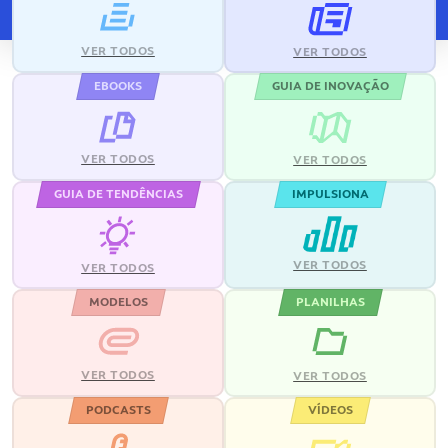
VER TODOS
VER TODOS
EBOOKS
GUIA DE INOVAÇÃO
VER TODOS
VER TODOS
GUIA DE TENDÊNCIAS
IMPULSIONA
VER TODOS
VER TODOS
MODELOS
PLANILHAS
VER TODOS
VER TODOS
PODCASTS
VÍDEOS