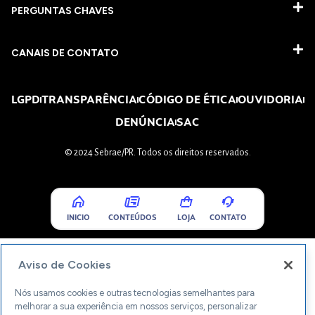
PERGUNTAS CHAVES​
CANAIS DE CONTATO
LGPD
TRANSPARÊNCIA
CÓDIGO DE ÉTICA
OUVIDORIA
DENÚNCIA
SAC
© 2024 Sebrae/PR. Todos os direitos reservados.
INICIO
CONTEÚDOS
LOJA
CONTATO
Aviso de Cookies
Nós usamos cookies e outras tecnologias semelhantes para
melhorar a sua experiência em nossos serviços, personalizar