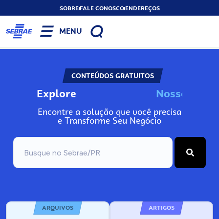
SOBRE
FALE CONOSCO
ENDEREÇOS
MENU
CONTEÚDOS GRATUITOS
Explore
N
o
s
s
o
s
I
n
f
o
Encontre a solução que você precisa
e Transforme Seu Negócio
ARQUIVOS
ARTIGOS