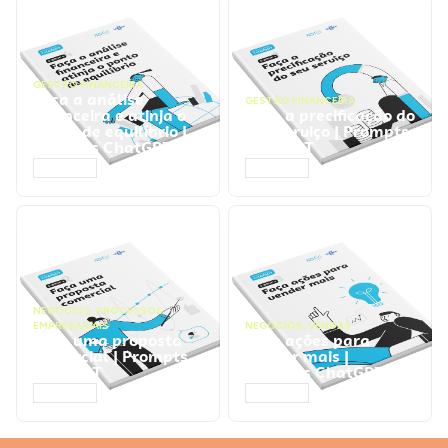
GESTÃO FINANCEIRA
Faça a análise
GESTÃO FINANCEIRA
financeira e atinja o
Faça a precificação do
ponto de equilíbrio |
seu serviço | Prompts
Prompts ChatGPT
ChatGPT
ACESSAR
ACESSAR
NEGÓCIOS
,
PROCESSOS
EMPRESARIAIS
NEGÓCIOS
,
VENDAS
Faça uma proposta
Faça ações para
comercial | Prompts
vender mais |
ChatGPT
Prompts ChatGPT
ACESSAR
ACESSAR