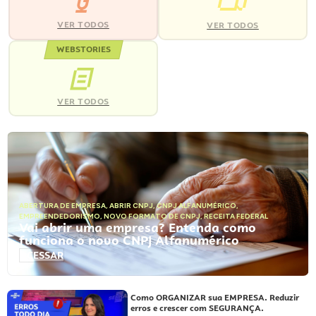
VER TODOS
VER TODOS
WEBSTORIES
VER TODOS
ABERTURA DE EMPRESA
,
ABRIR CNPJ
,
CNPJ ALFANUMÉRICO
,
EMPREENDEDORISMO
,
NOVO FORMATO DE CNPJ
,
RECEITA FEDERAL
Vai abrir uma empresa? Entenda como
funciona o novo CNPJ Alfanumérico
ACESSAR
Como ORGANIZAR sua EMPRESA. Reduzir
erros e crescer com SEGURANÇA.