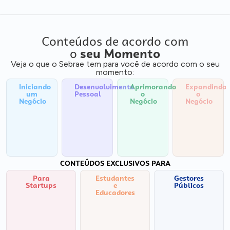
Conteúdos de acordo com
o
seu Momento
Veja o que o Sebrae tem para você de acordo com o seu
momento:
Iniciando
Desenvolvimento
Aprimorando
Expandindo
um
Pessoal
o
o
Negócio
Negócio
Negócio
CONTEÚDOS EXCLUSIVOS PARA
Para
Estudantes
Gestores
Startups
e
Públicos
Educadores