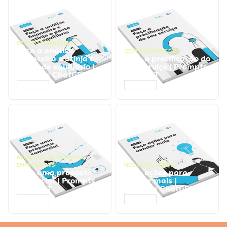
GESTÃO FINANCEIRA
Faça a análise
GESTÃO FINANCEIRA
financeira e atinja o
Faça a precificação do
ponto de equilíbrio |
seu serviço | Prompts
Prompts ChatGPT
ChatGPT
ACESSAR
ACESSAR
NEGÓCIOS
,
PROCESSOS
EMPRESARIAIS
NEGÓCIOS
,
VENDAS
Faça uma proposta
Faça ações para
comercial | Prompts
vender mais |
ChatGPT
Prompts ChatGPT
ACESSAR
ACESSAR