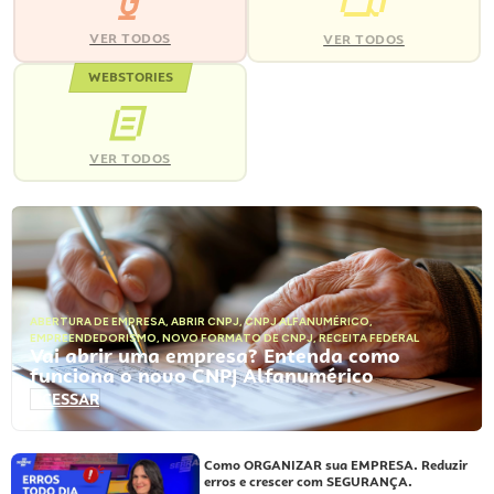
VER TODOS
VER TODOS
WEBSTORIES
VER TODOS
ABERTURA DE EMPRESA
,
ABRIR CNPJ
,
CNPJ ALFANUMÉRICO
,
EMPREENDEDORISMO
,
NOVO FORMATO DE CNPJ
,
RECEITA FEDERAL
Vai abrir uma empresa? Entenda como
funciona o novo CNPJ Alfanumérico
ACESSAR
Como ORGANIZAR sua EMPRESA. Reduzir
erros e crescer com SEGURANÇA.