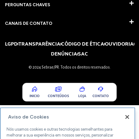
PERGUNTAS CHAVES​
CANAIS DE CONTATO
LGPD
TRANSPARÊNCIA
CÓDIGO DE ÉTICA
OUVIDORIA
DENÚNCIA
SAC
© 2024 Sebrae/PR. Todos os direitos reservados.
INICIO
CONTEÚDOS
LOJA
CONTATO
Aviso de Cookies
Nós usamos cookies e outras tecnologias semelhantes para
melhorar a sua experiência em nossos serviços, personalizar