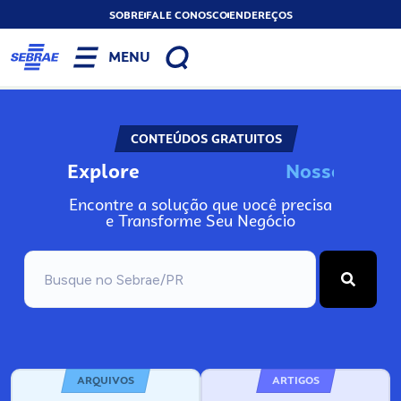
SOBRE
FALE CONOSCO
ENDEREÇOS
MENU
CONTEÚDOS GRATUITOS
Explore
o
s
s
o
s
I
n
N
N
Encontre a solução que você precisa
e Transforme Seu Negócio
ARQUIVOS
ARTIGOS