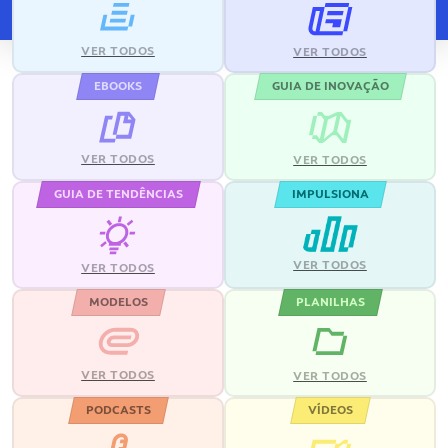
VER TODOS
VER TODOS
EBOOKS
GUIA DE INOVAÇÃO
VER TODOS
VER TODOS
GUIA DE TENDÊNCIAS
IMPULSIONA
VER TODOS
VER TODOS
MODELOS
PLANILHAS
VER TODOS
VER TODOS
PODCASTS
VÍDEOS