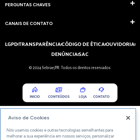
PERGUNTAS CHAVES​
CANAIS DE CONTATO
LGPD
TRANSPARÊNCIA
CÓDIGO DE ÉTICA
OUVIDORIA
DENÚNCIA
SAC
© 2024 Sebrae/PR. Todos os direitos reservados.
INICIO
CONTEÚDOS
LOJA
CONTATO
Aviso de Cookies
Nós usamos cookies e outras tecnologias semelhantes para
melhorar a sua experiência em nossos serviços, personalizar