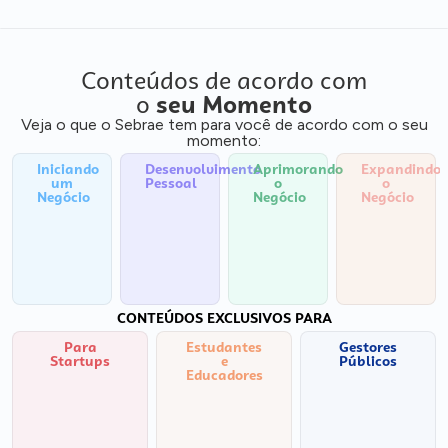
Conteúdos de acordo com
o
seu Momento
Veja o que o Sebrae tem para você de acordo com o seu
momento:
Iniciando
Desenvolvimento
Aprimorando
Expandindo
um
Pessoal
o
o
Negócio
Negócio
Negócio
CONTEÚDOS EXCLUSIVOS PARA
Para
Estudantes
Gestores
Startups
e
Públicos
Educadores