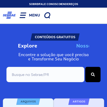
SOBRE
FALE CONOSCO
ENDEREÇOS
MENU
CONTEÚDOS GRATUITOS
Explore
o
s
s
o
s
I
n
N
N
Encontre a solução que você precisa
e Transforme Seu Negócio
ARQUIVOS
ARTIGOS