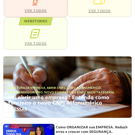
VER TODOS
VER TODOS
WEBSTORIES
VER TODOS
ABERTURA DE EMPRESA
,
ABRIR CNPJ
,
CNPJ ALFANUMÉRICO
,
EMPREENDEDORISMO
,
NOVO FORMATO DE CNPJ
,
RECEITA FEDERAL
Vai abrir uma empresa? Entenda como
funciona o novo CNPJ Alfanumérico
ACESSAR
Como ORGANIZAR sua EMPRESA. Reduzir
erros e crescer com SEGURANÇA.