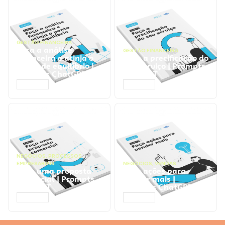
GESTÃO FINANCEIRA
Faça a análise
GESTÃO FINANCEIRA
financeira e atinja o
Faça a precificação do
ponto de equilíbrio |
seu serviço | Prompts
Prompts ChatGPT
ChatGPT
ACESSAR
ACESSAR
NEGÓCIOS
,
PROCESSOS
EMPRESARIAIS
NEGÓCIOS
,
VENDAS
Faça uma proposta
Faça ações para
comercial | Prompts
vender mais |
ChatGPT
Prompts ChatGPT
ACESSAR
ACESSAR