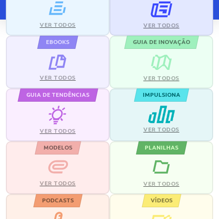
VER TODOS
VER TODOS
EBOOKS
GUIA DE INOVAÇÃO
VER TODOS
VER TODOS
GUIA DE TENDÊNCIAS
IMPULSIONA
VER TODOS
VER TODOS
MODELOS
PLANILHAS
VER TODOS
VER TODOS
PODCASTS
VÍDEOS