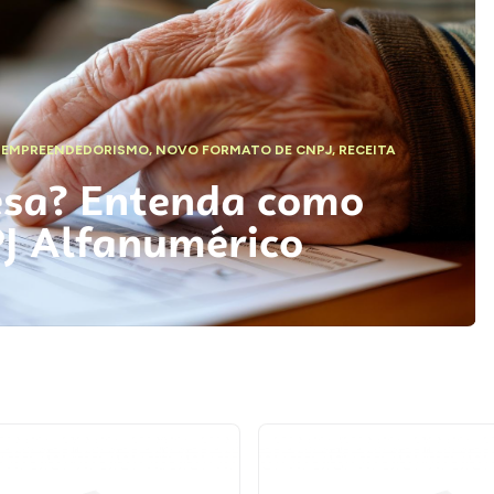
,
EMPREENDEDORISMO
,
NOVO FORMATO DE CNPJ
,
RECEITA
esa? Entenda como
PJ Alfanumérico