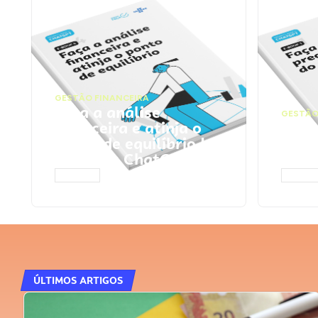
GESTÃO FINANCEIRA
Faça a análise
GESTÃO
financeira e atinja o
Faça
ponto de equilíbrio |
seu 
Prompts ChatGPT
Cha
ACESSAR
ACESS
ÚLTIMOS ARTIGOS