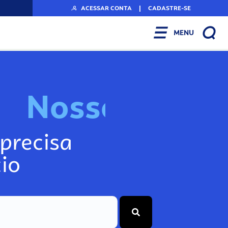
ACESSAR CONTA
|
CADASTRE-SE
MENU
N
o
s
s
o
s
I
n
f
o
g
precisa
io