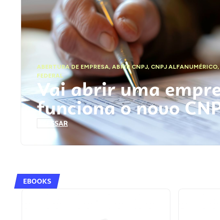
ABERTURA DE EMPRESA
,
ABRIR CNPJ
,
CNPJ ALFANUMÉRICO
FEDERAL
Vai abrir uma empr
funciona o novo CN
ACESSAR
EBOOKS