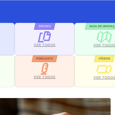
EBOOKS
GUIA DE INOVA
VER TODOS
VER TODO
PODCASTS
VÍDEOS
VER TODOS
VER TODO