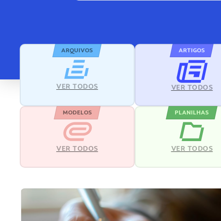
ARQUIVOS
ARTIGOS
VER TODOS
VER TODOS
MODELOS
PLANILHAS
VER TODOS
VER TODOS