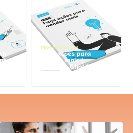
NEGÓCIOS
,
VENDAS
ta
Faça ações para
pts
vender mais |
Prompts ChatGPT
ACESSAR