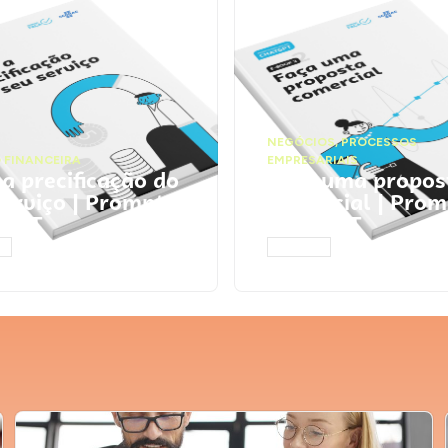
NEGÓCIOS
,
PROCESSOS
 FINANCEIRA
EMPRESARIAIS
 a precificação do
Faça uma propos
serviço | Prompts
comercial | Prom
tGPT
ChatGPT
AR
ACESSAR