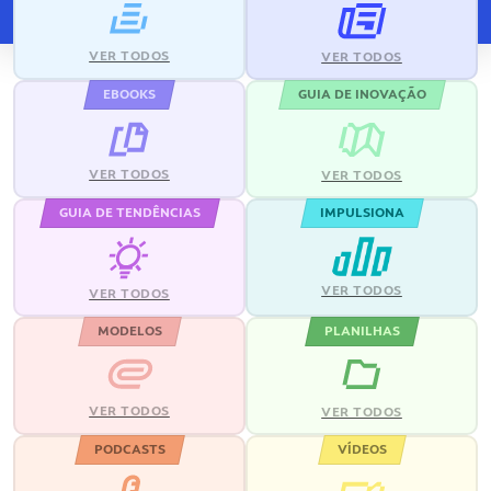
VER TODOS
VER TODOS
EBOOKS
GUIA DE INOVAÇÃO
VER TODOS
VER TODOS
GUIA DE TENDÊNCIAS
IMPULSIONA
VER TODOS
VER TODOS
MODELOS
PLANILHAS
VER TODOS
VER TODOS
PODCASTS
VÍDEOS