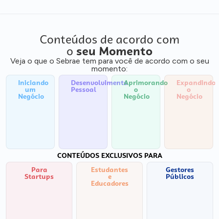
Conteúdos de acordo com
o
seu Momento
Veja o que o Sebrae tem para você de acordo com o seu
momento:
Iniciando
Desenvolvimento
Aprimorando
Expandindo
um
Pessoal
o
o
Negócio
Negócio
Negócio
CONTEÚDOS EXCLUSIVOS PARA
Para
Estudantes
Gestores
Startups
e
Públicos
Educadores