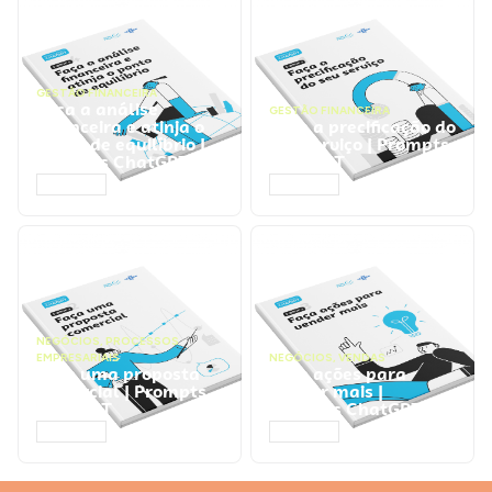
GESTÃO FINANCEIRA
Faça a análise
GESTÃO FINANCEIRA
financeira e atinja o
Faça a precificação do
ponto de equilíbrio |
seu serviço | Prompts
Prompts ChatGPT
ChatGPT
ACESSAR
ACESSAR
NEGÓCIOS
,
PROCESSOS
EMPRESARIAIS
NEGÓCIOS
,
VENDAS
Faça uma proposta
Faça ações para
comercial | Prompts
vender mais |
ChatGPT
Prompts ChatGPT
ACESSAR
ACESSAR