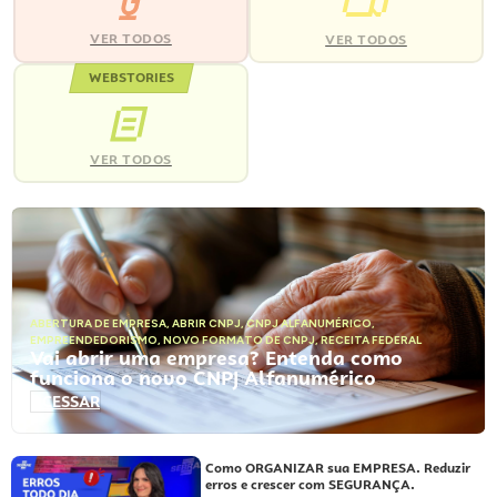
VER TODOS
VER TODOS
WEBSTORIES
VER TODOS
ABERTURA DE EMPRESA
,
ABRIR CNPJ
,
CNPJ ALFANUMÉRICO
,
EMPREENDEDORISMO
,
NOVO FORMATO DE CNPJ
,
RECEITA FEDERAL
Vai abrir uma empresa? Entenda como
funciona o novo CNPJ Alfanumérico
ACESSAR
Como ORGANIZAR sua EMPRESA. Reduzir
erros e crescer com SEGURANÇA.