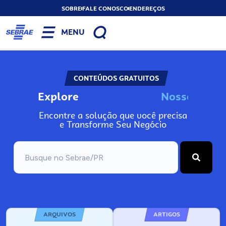
SOBRE
FALE CONOSCO
ENDEREÇOS
MENU
CONTEÚDOS GRATUITOS
Explore
N
o
s
s
o
s
I
n
f
o
Encontre a solução que você precisa
e Transforme Seu Negócio
ARQUIVOS
ARTIGOS