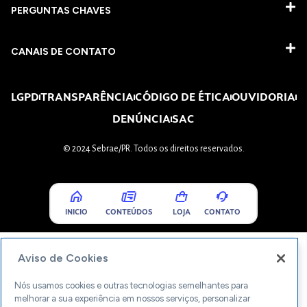
PERGUNTAS CHAVES​
CANAIS DE CONTATO
LGPD
TRANSPARÊNCIA
CÓDIGO DE ÉTICA
OUVIDORIA
DENÚNCIA
SAC
© 2024 Sebrae/PR. Todos os direitos reservados.
INICIO
CONTEÚDOS
LOJA
CONTATO
Aviso de Cookies
Nós usamos cookies e outras tecnologias semelhantes para
melhorar a sua experiência em nossos serviços, personalizar