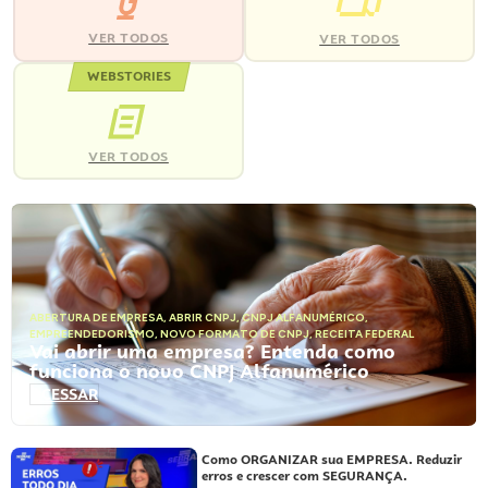
VER TODOS
VER TODOS
WEBSTORIES
VER TODOS
ABERTURA DE EMPRESA
,
ABRIR CNPJ
,
CNPJ ALFANUMÉRICO
,
EMPREENDEDORISMO
,
NOVO FORMATO DE CNPJ
,
RECEITA FEDERAL
Vai abrir uma empresa? Entenda como
funciona o novo CNPJ Alfanumérico
ACESSAR
Como ORGANIZAR sua EMPRESA. Reduzir
erros e crescer com SEGURANÇA.