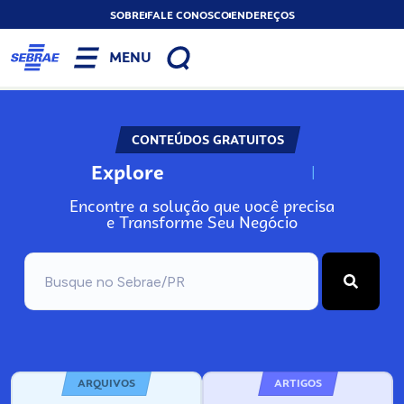
SOBRE
FALE CONOSCO
ENDEREÇOS
MENU
CONTEÚDOS GRATUITOS
Explore
N
o
s
s
o
s
A
Encontre a solução que você precisa
e Transforme Seu Negócio
ARQUIVOS
ARTIGOS