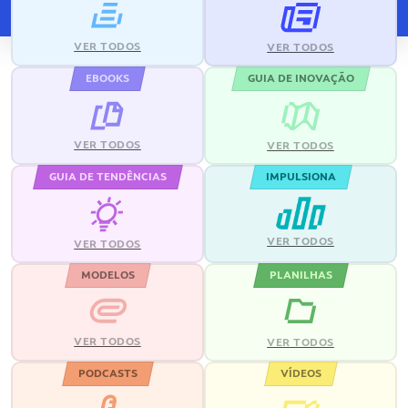
VER TODOS
VER TODOS
EBOOKS
GUIA DE INOVAÇÃO
VER TODOS
VER TODOS
GUIA DE TENDÊNCIAS
IMPULSIONA
VER TODOS
VER TODOS
MODELOS
PLANILHAS
VER TODOS
VER TODOS
PODCASTS
VÍDEOS