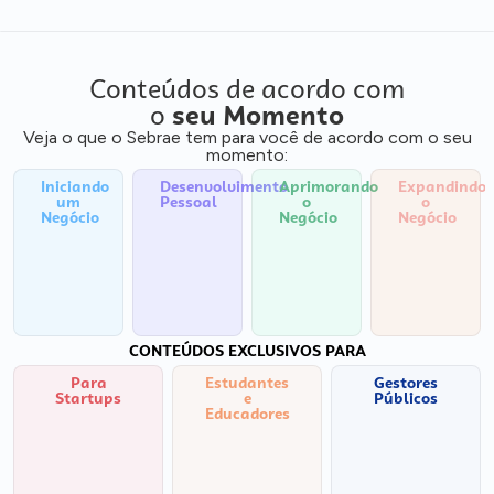
Conteúdos de acordo com
o
seu Momento
Veja o que o Sebrae tem para você de acordo com o seu
momento:
Iniciando
Desenvolvimento
Aprimorando
Expandindo
um
Pessoal
o
o
Negócio
Negócio
Negócio
CONTEÚDOS EXCLUSIVOS PARA
Para
Estudantes
Gestores
Startups
e
Públicos
Educadores