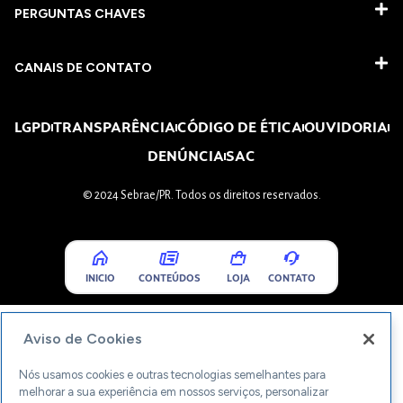
PERGUNTAS CHAVES​
CANAIS DE CONTATO
LGPD
TRANSPARÊNCIA
CÓDIGO DE ÉTICA
OUVIDORIA
DENÚNCIA
SAC
© 2024 Sebrae/PR. Todos os direitos reservados.
INICIO
CONTEÚDOS
LOJA
CONTATO
Aviso de Cookies
Nós usamos cookies e outras tecnologias semelhantes para
melhorar a sua experiência em nossos serviços, personalizar