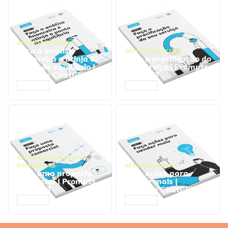
GESTÃO FINANCEIRA
Faça a análise
GESTÃO FINANCEIRA
financeira e atinja o
Faça a precificação do
ponto de equilíbrio |
seu serviço | Prompts
Prompts ChatGPT
ChatGPT
ACESSAR
ACESSAR
NEGÓCIOS
,
PROCESSOS
EMPRESARIAIS
NEGÓCIOS
,
VENDAS
Faça uma proposta
Faça ações para
comercial | Prompts
vender mais |
ChatGPT
Prompts ChatGPT
ACESSAR
ACESSAR