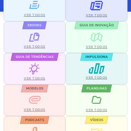
VER TODOS
VER TODOS
EBOOKS
GUIA DE INOVAÇÃO
VER TODOS
VER TODOS
GUIA DE TENDÊNCIAS
IMPULSIONA
VER TODOS
VER TODOS
MODELOS
PLANILHAS
VER TODOS
VER TODOS
PODCASTS
VÍDEOS