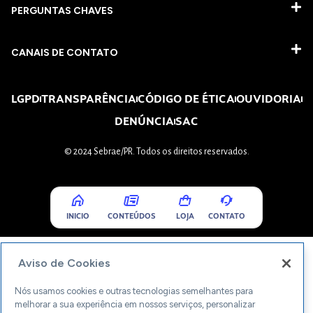
PERGUNTAS CHAVES​
CANAIS DE CONTATO
LGPD
TRANSPARÊNCIA
CÓDIGO DE ÉTICA
OUVIDORIA
DENÚNCIA
SAC
© 2024 Sebrae/PR. Todos os direitos reservados.
INICIO
CONTEÚDOS
LOJA
CONTATO
Aviso de Cookies
Nós usamos cookies e outras tecnologias semelhantes para
melhorar a sua experiência em nossos serviços, personalizar