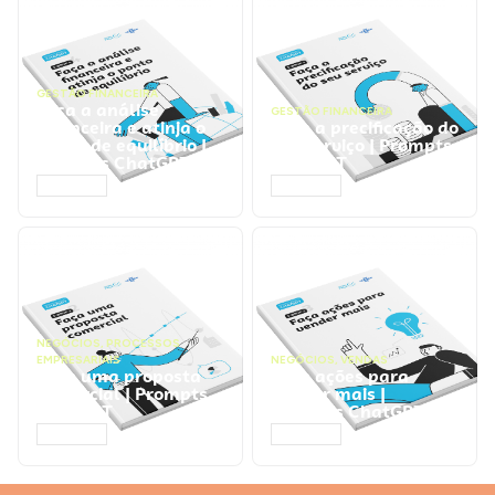
GESTÃO FINANCEIRA
Faça a análise
GESTÃO FINANCEIRA
financeira e atinja o
Faça a precificação do
ponto de equilíbrio |
seu serviço | Prompts
Prompts ChatGPT
ChatGPT
ACESSAR
ACESSAR
NEGÓCIOS
,
PROCESSOS
EMPRESARIAIS
NEGÓCIOS
,
VENDAS
Faça uma proposta
Faça ações para
comercial | Prompts
vender mais |
ChatGPT
Prompts ChatGPT
ACESSAR
ACESSAR