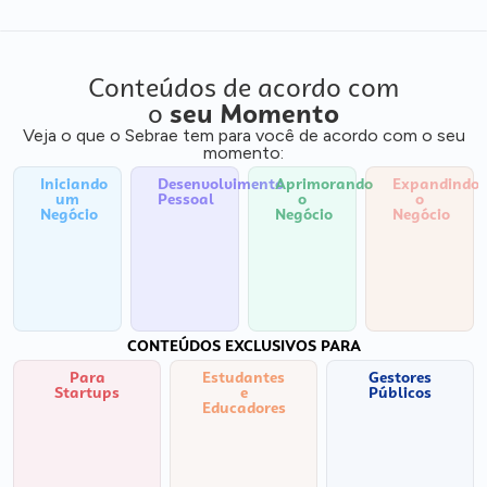
Conteúdos de acordo com
o
seu Momento
Veja o que o Sebrae tem para você de acordo com o seu
momento:
Iniciando
Desenvolvimento
Aprimorando
Expandindo
um
Pessoal
o
o
Negócio
Negócio
Negócio
CONTEÚDOS EXCLUSIVOS PARA
Para
Estudantes
Gestores
Startups
e
Públicos
Educadores