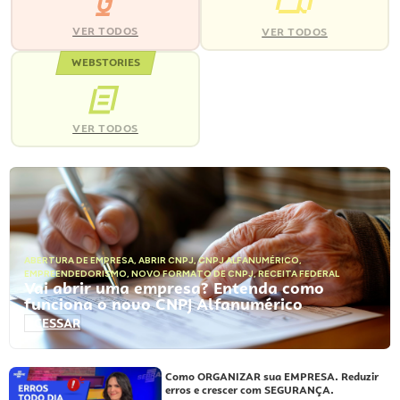
VER TODOS
VER TODOS
WEBSTORIES
VER TODOS
ABERTURA DE EMPRESA
,
ABRIR CNPJ
,
CNPJ ALFANUMÉRICO
,
EMPREENDEDORISMO
,
NOVO FORMATO DE CNPJ
,
RECEITA FEDERAL
Vai abrir uma empresa? Entenda como
funciona o novo CNPJ Alfanumérico
ACESSAR
Como ORGANIZAR sua EMPRESA. Reduzir
erros e crescer com SEGURANÇA.