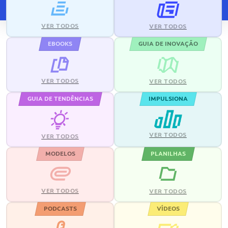
VER TODOS
VER TODOS
EBOOKS
GUIA DE INOVAÇÃO
VER TODOS
VER TODOS
GUIA DE TENDÊNCIAS
IMPULSIONA
VER TODOS
VER TODOS
MODELOS
PLANILHAS
VER TODOS
VER TODOS
PODCASTS
VÍDEOS