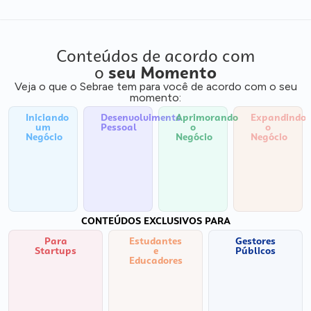
Conteúdos de acordo com
o
seu Momento
Veja o que o Sebrae tem para você de acordo com o seu
momento:
Iniciando
Desenvolvimento
Aprimorando
Expandindo
um
Pessoal
o
o
Negócio
Negócio
Negócio
CONTEÚDOS EXCLUSIVOS PARA
Para
Estudantes
Gestores
Startups
e
Públicos
Educadores