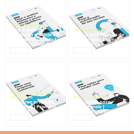
GESTÃO FINANCEIRA
Faça a análise
GESTÃO FINANCEIRA
financeira e atinja o
Faça a precificação do
ponto de equilíbrio |
seu serviço | Prompts
Prompts ChatGPT
ChatGPT
ACESSAR
ACESSAR
NEGÓCIOS
,
PROCESSOS
EMPRESARIAIS
NEGÓCIOS
,
VENDAS
Faça uma proposta
Faça ações para
comercial | Prompts
vender mais |
ChatGPT
Prompts ChatGPT
ACESSAR
ACESSAR