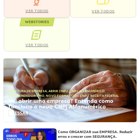
VER TODOS
VER TODOS
WEBSTORIES
VER TODOS
ABERTURA DE EMPRESA
,
ABRIR CNPJ
,
CNPJ ALFANUMÉRICO
,
EMPREENDEDORISMO
,
NOVO FORMATO DE CNPJ
,
RECEITA FEDERAL
Vai abrir uma empresa? Entenda como
funciona o novo CNPJ Alfanumérico
ACESSAR
Como ORGANIZAR sua EMPRESA. Reduzir
erros e crescer com SEGURANÇA.