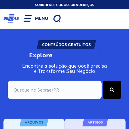
SOBRE
FALE CONOSCO
ENDEREÇOS
MENU
CONTEÚDOS GRATUITOS
Explore
N
o
s
s
o
s
A
Encontre a solução que você precisa
e Transforme Seu Negócio
ARQUIVOS
ARTIGOS