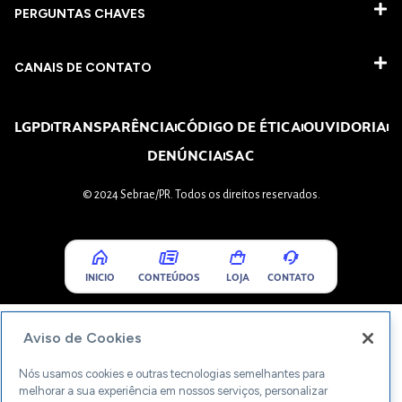
PERGUNTAS CHAVES​
CANAIS DE CONTATO
LGPD
TRANSPARÊNCIA
CÓDIGO DE ÉTICA
OUVIDORIA
DENÚNCIA
SAC
© 2024 Sebrae/PR. Todos os direitos reservados.
INICIO
CONTEÚDOS
LOJA
CONTATO
Aviso de Cookies
Nós usamos cookies e outras tecnologias semelhantes para
melhorar a sua experiência em nossos serviços, personalizar