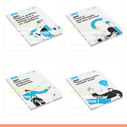
GESTÃO FINANCEIRA
Faça a análise
GESTÃO FINANCEIRA
financeira e atinja o
Faça a precificação do
ponto de equilíbrio |
seu serviço | Prompts
Prompts ChatGPT
ChatGPT
ACESSAR
ACESSAR
NEGÓCIOS
,
PROCESSOS
EMPRESARIAIS
NEGÓCIOS
,
VENDAS
Faça uma proposta
Faça ações para
comercial | Prompts
vender mais |
ChatGPT
Prompts ChatGPT
ACESSAR
ACESSAR