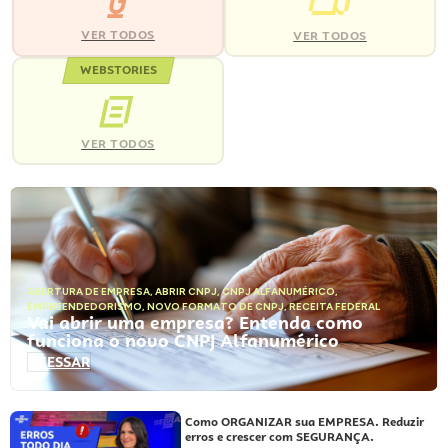
VER TODOS
VER TODOS
WEBSTORIES
VER TODOS
ABERTURA DE EMPRESA
,
ABRIR CNPJ
,
CNPJ ALFANUMÉRICO
,
EMPREENDEDORISMO
,
NOVO FORMATO DE CNPJ
,
RECEITA FEDERAL
Vai abrir uma empresa? Entenda como
funciona o novo CNPJ Alfanumérico
ACESSAR
Como ORGANIZAR sua EMPRESA. Reduzir
erros e crescer com SEGURANÇA.