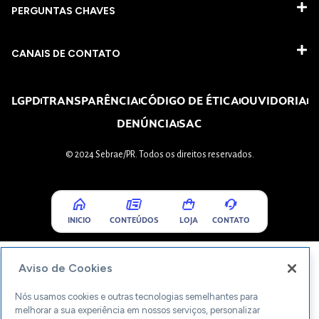
PERGUNTAS CHAVES​
CANAIS DE CONTATO
LGPD
TRANSPARÊNCIA
CÓDIGO DE ÉTICA
OUVIDORIA
DENÚNCIA
SAC
© 2024 Sebrae/PR. Todos os direitos reservados.
INICIO
CONTEÚDOS
LOJA
CONTATO
Aviso de Cookies
Nós usamos cookies e outras tecnologias semelhantes para
melhorar a sua experiência em nossos serviços, personalizar