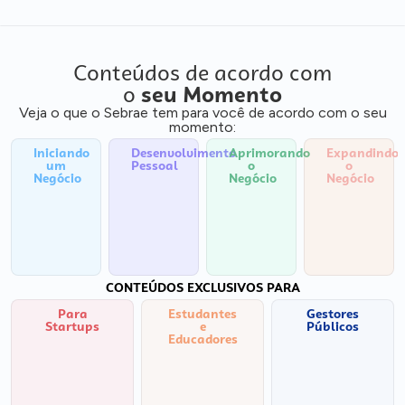
Conteúdos de acordo com
o
seu Momento
Veja o que o Sebrae tem para você de acordo com o seu
momento:
Iniciando
Desenvolvimento
Aprimorando
Expandindo
um
Pessoal
o
o
Negócio
Negócio
Negócio
CONTEÚDOS EXCLUSIVOS PARA
Para
Estudantes
Gestores
Startups
e
Públicos
Educadores