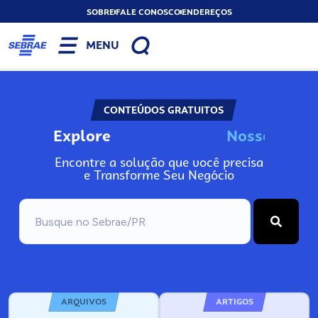
SOBRE
FALE CONOSCO
ENDEREÇOS
MENU
CONTEÚDOS GRATUITOS
Explore
N
o
s
s
o
s
I
n
f
o
Encontre a solução que você precisa
e Transforme Seu Negócio
ARQUIVOS
ARTIGOS