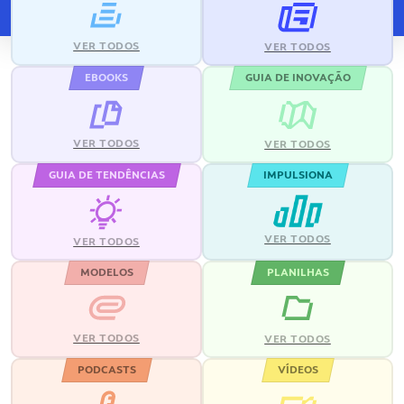
VER TODOS
VER TODOS
EBOOKS
GUIA DE INOVAÇÃO
VER TODOS
VER TODOS
GUIA DE TENDÊNCIAS
IMPULSIONA
VER TODOS
VER TODOS
MODELOS
PLANILHAS
VER TODOS
VER TODOS
PODCASTS
VÍDEOS