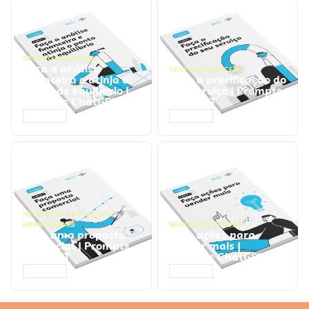
GESTÃO FINANCEIRA
Faça a análise
GESTÃO FINANCEIRA
financeira e atinja o
Faça a precificação do
ponto de equilíbrio |
seu serviço | Prompts
Prompts ChatGPT
ChatGPT
ACESSAR
ACESSAR
NEGÓCIOS
,
PROCESSOS
EMPRESARIAIS
NEGÓCIOS
,
VENDAS
Faça uma proposta
Faça ações para
comercial | Prompts
vender mais |
ChatGPT
Prompts ChatGPT
ACESSAR
ACESSAR