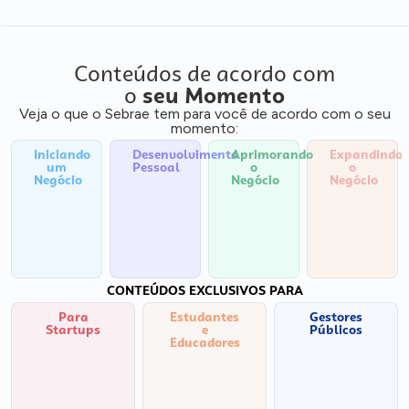
Conteúdos de acordo com
o
seu Momento
Veja o que o Sebrae tem para você de acordo com o seu
momento:
Iniciando
Desenvolvimento
Aprimorando
Expandindo
um
Pessoal
o
o
Negócio
Negócio
Negócio
CONTEÚDOS EXCLUSIVOS PARA
Para
Estudantes
Gestores
Startups
e
Públicos
Educadores