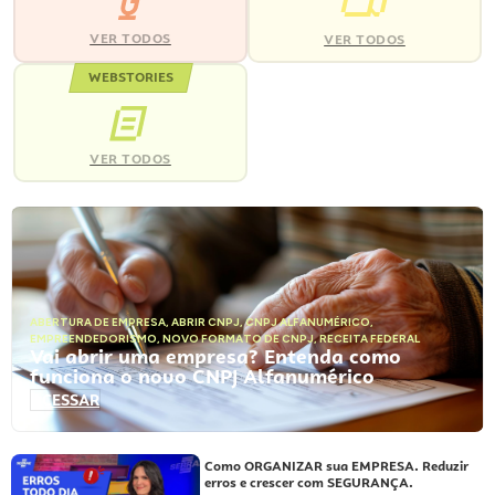
VER TODOS
VER TODOS
WEBSTORIES
VER TODOS
ABERTURA DE EMPRESA
,
ABRIR CNPJ
,
CNPJ ALFANUMÉRICO
,
EMPREENDEDORISMO
,
NOVO FORMATO DE CNPJ
,
RECEITA FEDERAL
Vai abrir uma empresa? Entenda como
funciona o novo CNPJ Alfanumérico
ACESSAR
Como ORGANIZAR sua EMPRESA. Reduzir
erros e crescer com SEGURANÇA.