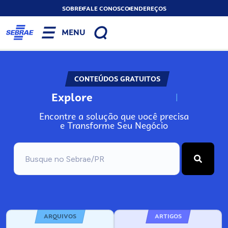
SOBRE
FALE CONOSCO
ENDEREÇOS
MENU
CONTEÚDOS GRATUITOS
Explore
N
o
s
s
o
s
A
Encontre a solução que você precisa
e Transforme Seu Negócio
ARQUIVOS
ARTIGOS