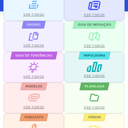
VER TODOS
VER TODOS
EBOOKS
GUIA DE INOVAÇÃO
VER TODOS
VER TODOS
GUIA DE TENDÊNCIAS
IMPULSIONA
VER TODOS
VER TODOS
MODELOS
PLANILHAS
VER TODOS
VER TODOS
PODCASTS
VÍDEOS