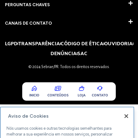
PERGUNTAS CHAVES​
CANAIS DE CONTATO
LGPD
TRANSPARÊNCIA
CÓDIGO DE ÉTICA
OUVIDORIA
DENÚNCIA
SAC
© 2024 Sebrae/PR. Todos os direitos reservados.
INICIO
CONTEÚDOS
LOJA
CONTATO
Aviso de Cookies
Nós usamos cookies e outras tecnologias semelhantes para
melhorar a sua experiência em nossos serviços, personalizar