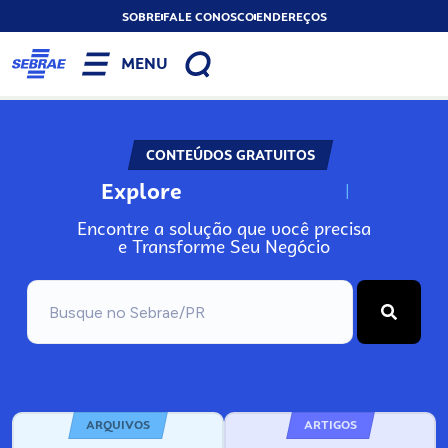
SOBRE
FALE CONOSCO
ENDEREÇOS
MENU
CONTEÚDOS GRATUITOS
Explore
N
o
s
s
o
s
A
Encontre a solução que você precisa
e Transforme Seu Negócio
ARQUIVOS
ARTIGOS