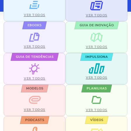
VER TODOS
VER TODOS
EBOOKS
GUIA DE INOVAÇÃO
VER TODOS
VER TODOS
GUIA DE TENDÊNCIAS
IMPULSIONA
VER TODOS
VER TODOS
MODELOS
PLANILHAS
VER TODOS
VER TODOS
PODCASTS
VÍDEOS