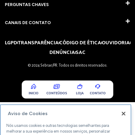
PERGUNTAS CHAVES​
CANAIS DE CONTATO
LGPD
TRANSPARÊNCIA
CÓDIGO DE ÉTICA
OUVIDORIA
DENÚNCIA
SAC
© 2024 Sebrae/PR. Todos os direitos reservados.
INICIO
CONTEÚDOS
LOJA
CONTATO
Aviso de Cookies
Nós usamos cookies e outras tecnologias semelhantes para
melhorar a sua experiência em nossos serviços, personalizar