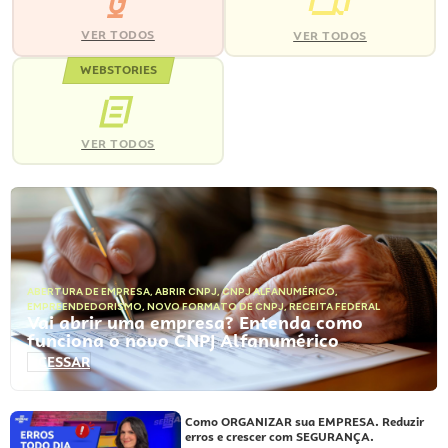
VER TODOS
VER TODOS
WEBSTORIES
VER TODOS
ABERTURA DE EMPRESA
,
ABRIR CNPJ
,
CNPJ ALFANUMÉRICO
,
EMPREENDEDORISMO
,
NOVO FORMATO DE CNPJ
,
RECEITA FEDERAL
Vai abrir uma empresa? Entenda como
funciona o novo CNPJ Alfanumérico
ACESSAR
Como ORGANIZAR sua EMPRESA. Reduzir
erros e crescer com SEGURANÇA.