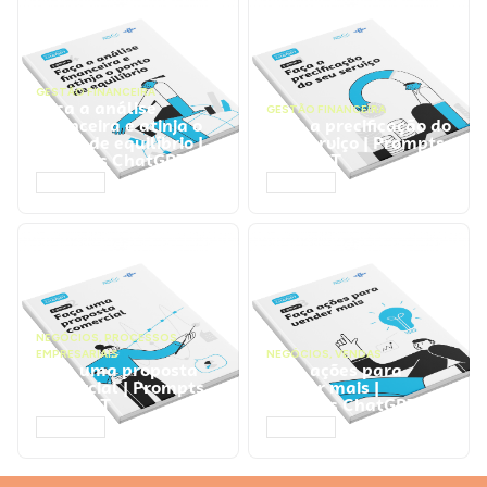
GESTÃO FINANCEIRA
Faça a análise
GESTÃO FINANCEIRA
financeira e atinja o
Faça a precificação do
ponto de equilíbrio |
seu serviço | Prompts
Prompts ChatGPT
ChatGPT
ACESSAR
ACESSAR
NEGÓCIOS
,
PROCESSOS
EMPRESARIAIS
NEGÓCIOS
,
VENDAS
Faça uma proposta
Faça ações para
comercial | Prompts
vender mais |
ChatGPT
Prompts ChatGPT
ACESSAR
ACESSAR