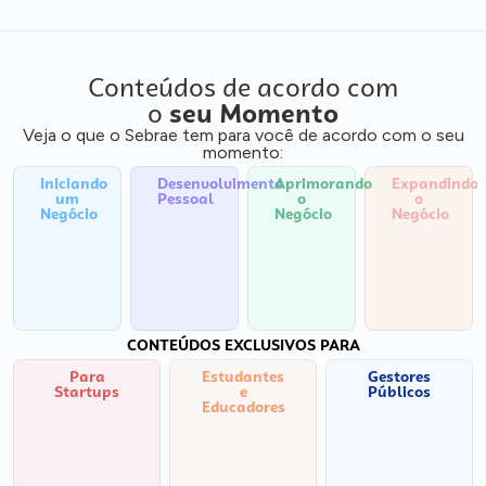
Conteúdos de acordo com
o
seu Momento
Veja o que o Sebrae tem para você de acordo com o seu
momento:
Iniciando
Desenvolvimento
Aprimorando
Expandindo
um
Pessoal
o
o
Negócio
Negócio
Negócio
CONTEÚDOS EXCLUSIVOS PARA
Para
Estudantes
Gestores
Startups
e
Públicos
Educadores