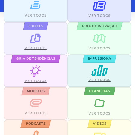
VER TODOS
VER TODOS
EBOOKS
GUIA DE INOVAÇÃO
VER TODOS
VER TODOS
GUIA DE TENDÊNCIAS
IMPULSIONA
VER TODOS
VER TODOS
MODELOS
PLANILHAS
VER TODOS
VER TODOS
PODCASTS
VÍDEOS