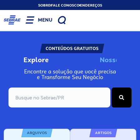
SOBRE
FALE CONOSCO
ENDEREÇOS
MENU
CONTEÚDOS GRATUITOS
Explore
N
o
s
s
o
s
A
Encontre a solução que você precisa
e Transforme Seu Negócio
ARQUIVOS
ARTIGOS