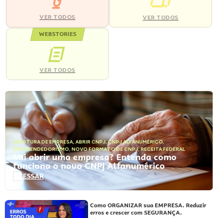
VER TODOS
VER TODOS
WEBSTORIES
VER TODOS
ABERTURA DE EMPRESA
,
ABRIR CNPJ
,
CNPJ ALFANUMÉRICO
,
EMPREENDEDORISMO
,
NOVO FORMATO DE CNPJ
,
RECEITA FEDERAL
Vai abrir uma empresa? Entenda como
funciona o novo CNPJ Alfanumérico
ACESSAR
Como ORGANIZAR sua EMPRESA. Reduzir
erros e crescer com SEGURANÇA.