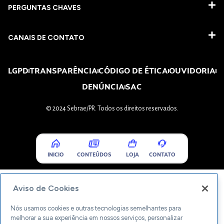
PERGUNTAS CHAVES​
CANAIS DE CONTATO
LGPD
TRANSPARÊNCIA
CÓDIGO DE ÉTICA
OUVIDORIA
DENÚNCIA
SAC
© 2024 Sebrae/PR. Todos os direitos reservados.
INICIO
CONTEÚDOS
LOJA
CONTATO
Aviso de Cookies
Nós usamos cookies e outras tecnologias semelhantes para
melhorar a sua experiência em nossos serviços, personalizar