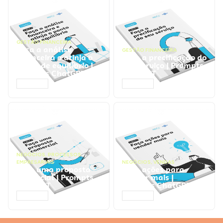
GESTÃO FINANCEIRA
Faça a análise
GESTÃO FINANCEIRA
financeira e atinja o
Faça a precificação do
ponto de equilíbrio |
seu serviço | Prompts
Prompts ChatGPT
ChatGPT
ACESSAR
ACESSAR
NEGÓCIOS
,
PROCESSOS
EMPRESARIAIS
NEGÓCIOS
,
VENDAS
Faça uma proposta
Faça ações para
comercial | Prompts
vender mais |
ChatGPT
Prompts ChatGPT
ACESSAR
ACESSAR