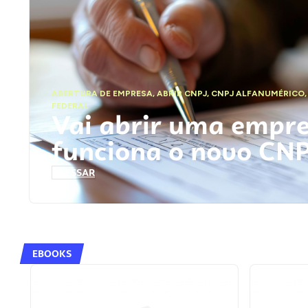
ABERTURA DE EMPRESA
,
ABRIR CNPJ
,
CNPJ ALFANUMÉRICO
FEDERAL
Vai abrir uma empr
funciona o novo CN
ACESSAR
EBOOKS