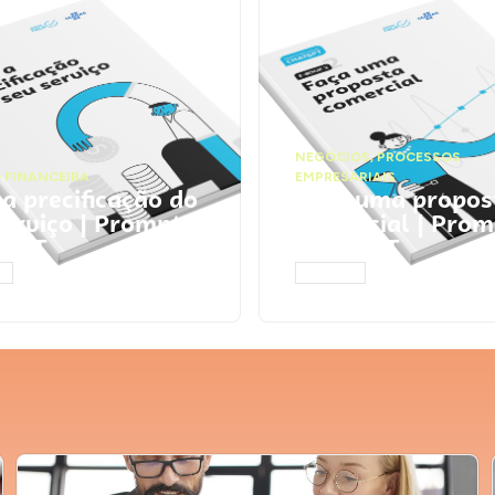
NEGÓCIOS
,
PROCESSOS
 FINANCEIRA
EMPRESARIAIS
 a precificação do
Faça uma propos
serviço | Prompts
comercial | Prom
tGPT
ChatGPT
AR
ACESSAR