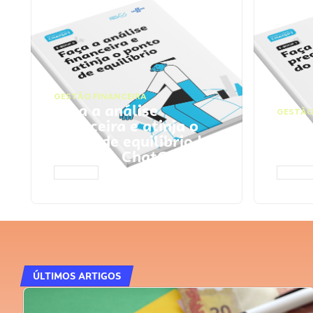
GESTÃO FINANCEIRA
Faça a análise
GESTÃO
financeira e atinja o
Faça
ponto de equilíbrio |
seu 
Prompts ChatGPT
Cha
ACESSAR
ACESS
ÚLTIMOS ARTIGOS