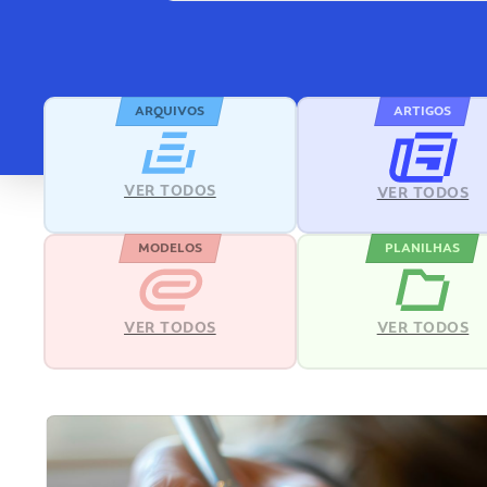
ARQUIVOS
ARTIGOS
VER TODOS
VER TODOS
MODELOS
PLANILHAS
VER TODOS
VER TODOS