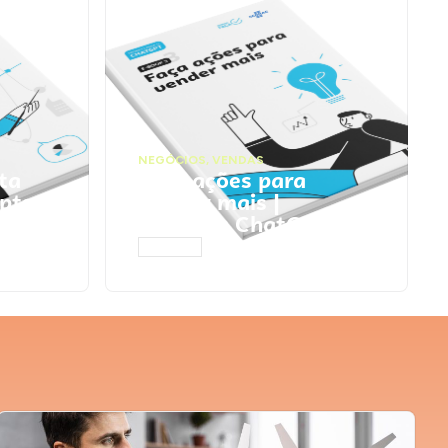
NEGÓCIOS
,
VENDAS
ta
Faça ações para
pts
vender mais |
Prompts ChatGPT
ACESSAR