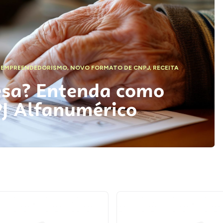
,
EMPREENDEDORISMO
,
NOVO FORMATO DE CNPJ
,
RECEITA
esa? Entenda como
PJ Alfanumérico