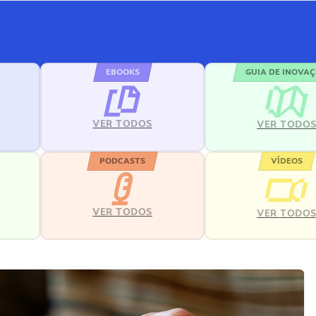
EBOOKS
GUIA DE INOVA
VER TODOS
VER TODO
PODCASTS
VÍDEOS
VER TODOS
VER TODO