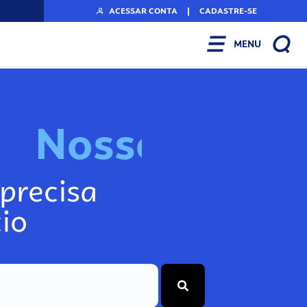
ACESSAR CONTA
|
CADASTRE-SE
MENU
N
o
s
s
o
s
I
n
f
o
g
precisa
io