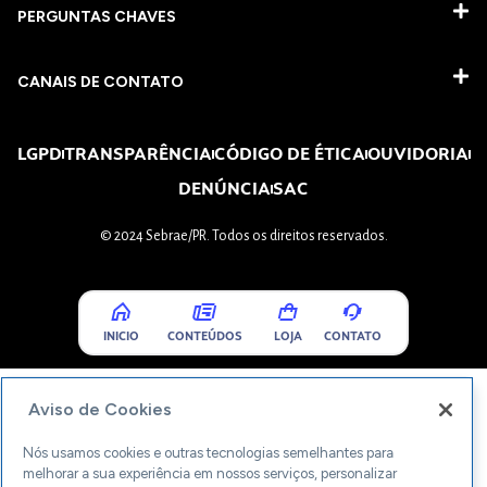
PERGUNTAS CHAVES​
CANAIS DE CONTATO
LGPD
TRANSPARÊNCIA
CÓDIGO DE ÉTICA
OUVIDORIA
DENÚNCIA
SAC
© 2024 Sebrae/PR. Todos os direitos reservados.
INICIO
CONTEÚDOS
LOJA
CONTATO
Aviso de Cookies
Nós usamos cookies e outras tecnologias semelhantes para
melhorar a sua experiência em nossos serviços, personalizar