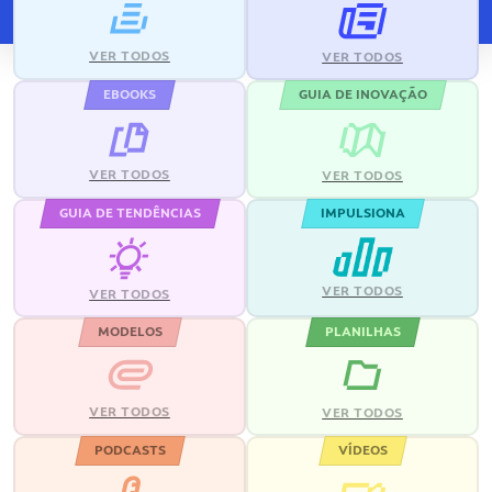
VER TODOS
VER TODOS
EBOOKS
GUIA DE INOVAÇÃO
VER TODOS
VER TODOS
GUIA DE TENDÊNCIAS
IMPULSIONA
VER TODOS
VER TODOS
MODELOS
PLANILHAS
VER TODOS
VER TODOS
PODCASTS
VÍDEOS