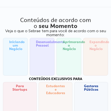
Conteúdos de acordo com
o
seu Momento
Veja o que o Sebrae tem para você de acordo com o seu
momento:
Iniciando
Desenvolvimento
Aprimorando
Expandindo
um
Pessoal
o
o
Negócio
Negócio
Negócio
CONTEÚDOS EXCLUSIVOS PARA
Para
Estudantes
Gestores
Startups
e
Públicos
Educadores