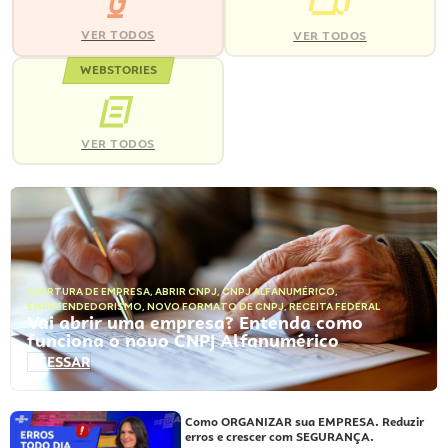
VER TODOS
VER TODOS
WEBSTORIES
VER TODOS
ABERTURA DE EMPRESA
,
ABRIR CNPJ
,
CNPJ ALFANUMÉRICO
,
EMPREENDEDORISMO
,
NOVO FORMATO DE CNPJ
,
RECEITA FEDERAL
Vai abrir uma empresa? Entenda como
funciona o novo CNPJ Alfanumérico
ACESSAR
Como ORGANIZAR sua EMPRESA. Reduzir
erros e crescer com SEGURANÇA.