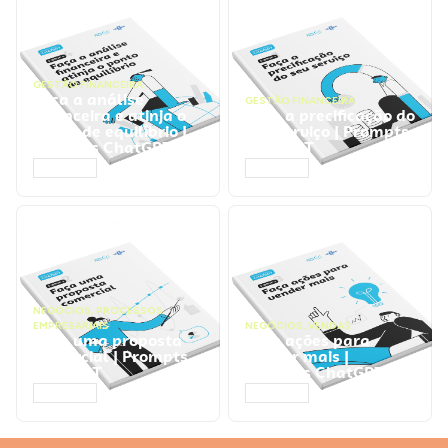
GESTÃO FINANCEIRA
Faça a análise
GESTÃO FINANCEIRA
financeira e atinja o
Faça a precificação do
ponto de equilíbrio |
seu serviço | Prompts
Prompts ChatGPT
ChatGPT
ACESSAR
ACESSAR
NEGÓCIOS
,
PROCESSOS
EMPRESARIAIS
NEGÓCIOS
,
VENDAS
Faça uma proposta
Faça ações para
comercial | Prompts
vender mais |
ChatGPT
Prompts ChatGPT
ACESSAR
ACESSAR