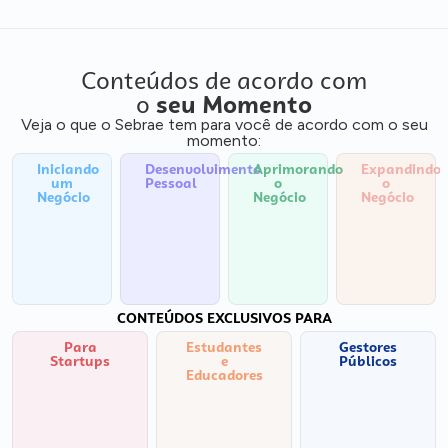
Conteúdos de acordo com
o
seu Momento
Veja o que o Sebrae tem para você de acordo com o seu
momento:
Iniciando
Desenvolvimento
Aprimorando
Expandindo
um
Pessoal
o
o
Negócio
Negócio
Negócio
CONTEÚDOS EXCLUSIVOS PARA
Para
Estudantes
Gestores
Startups
e
Públicos
Educadores