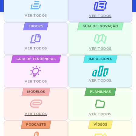
VER TODOS
VER TODOS
EBOOKS
GUIA DE INOVAÇÃO
VER TODOS
VER TODOS
GUIA DE TENDÊNCIAS
IMPULSIONA
VER TODOS
VER TODOS
MODELOS
PLANILHAS
VER TODOS
VER TODOS
PODCASTS
VÍDEOS