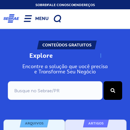
SOBRE
FALE CONOSCO
ENDEREÇOS
MENU
CONTEÚDOS GRATUITOS
Explore
N
o
s
s
o
s
A
Encontre a solução que você precisa
e Transforme Seu Negócio
ARQUIVOS
ARTIGOS