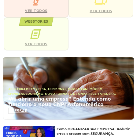
VER TODOS
VER TODOS
WEBSTORIES
VER TODOS
ABERTURA DE EMPRESA
,
ABRIR CNPJ
,
CNPJ ALFANUMÉRICO
,
EMPREENDEDORISMO
,
NOVO FORMATO DE CNPJ
,
RECEITA FEDERAL
Vai abrir uma empresa? Entenda como
funciona o novo CNPJ Alfanumérico
ACESSAR
Como ORGANIZAR sua EMPRESA. Reduzir
erros e crescer com SEGURANÇA.