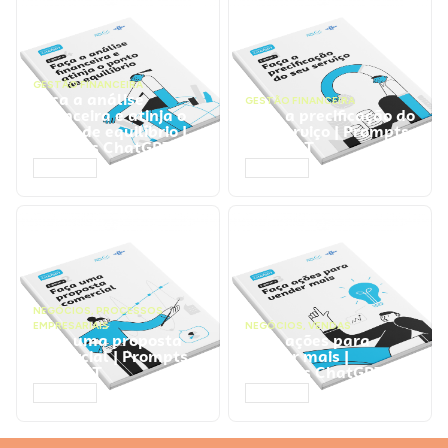
GESTÃO FINANCEIRA
Faça a análise
GESTÃO FINANCEIRA
financeira e atinja o
Faça a precificação do
ponto de equilíbrio |
seu serviço | Prompts
Prompts ChatGPT
ChatGPT
ACESSAR
ACESSAR
NEGÓCIOS
,
PROCESSOS
EMPRESARIAIS
NEGÓCIOS
,
VENDAS
Faça uma proposta
Faça ações para
comercial | Prompts
vender mais |
ChatGPT
Prompts ChatGPT
ACESSAR
ACESSAR