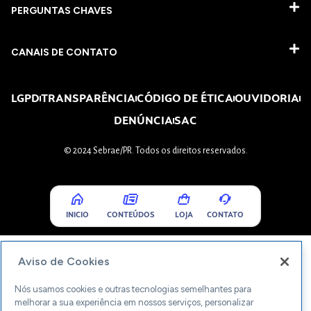
PERGUNTAS CHAVES​
CANAIS DE CONTATO
LGPD
TRANSPARÊNCIA
CÓDIGO DE ÉTICA
OUVIDORIA
DENÚNCIA
SAC
© 2024 Sebrae/PR. Todos os direitos reservados.
INICIO
CONTEÚDOS
LOJA
CONTATO
Aviso de Cookies
Nós usamos cookies e outras tecnologias semelhantes para
melhorar a sua experiência em nossos serviços, personalizar